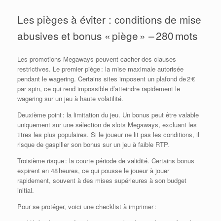
Les pièges à éviter : conditions de mise
abusives et bonus « piège » – 280 mots
Les promotions Megaways peuvent cacher des clauses
restrictives. Le premier piège : la mise maximale autorisée
pendant le wagering. Certains sites imposent un plafond de 2 €
par spin, ce qui rend impossible d’atteindre rapidement le
wagering sur un jeu à haute volatilité.
Deuxième point : la limitation du jeu. Un bonus peut être valable
uniquement sur une sélection de slots Megaways, excluant les
titres les plus populaires. Si le joueur ne lit pas les conditions, il
risque de gaspiller son bonus sur un jeu à faible RTP.
Troisième risque : la courte période de validité. Certains bonus
expirent en 48 heures, ce qui pousse le joueur à jouer
rapidement, souvent à des mises supérieures à son budget
initial.
Pour se protéger, voici une checklist à imprimer :