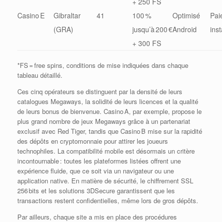
+ 250 FS
Casino E
Gibraltar
41
100 %
Optimisé
Pai
(GRA)
jusqu’à 200 €
Android
ins
+ 300 FS
*FS = free spins, conditions de mise indiquées dans chaque
tableau détaillé.
Ces cinq opérateurs se distinguent par la densité de leurs
catalogues Megaways, la solidité de leurs licences et la qualité
de leurs bonus de bienvenue. Casino A, par exemple, propose le
plus grand nombre de jeux Megaways grâce à un partenariat
exclusif avec Red Tiger, tandis que Casino B mise sur la rapidité
des dépôts en cryptomonnaie pour attirer les joueurs
technophiles. La compatibilité mobile est désormais un critère
incontournable : toutes les plateformes listées offrent une
expérience fluide, que ce soit via un navigateur ou une
application native. En matière de sécurité, le chiffrement SSL
256 bits et les solutions 3DSecure garantissent que les
transactions restent confidentielles, même lors de gros dépôts.
Par ailleurs, chaque site a mis en place des procédures