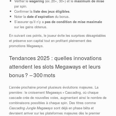
Vérifier le
wagering
(ex. 20×, 30×) et le
maximum de mise
par spin.
Confirmer la
liste des jeux éligibles
.
Noter la
date d’expiration
du bonus.
S’assurer qu’il n’y a
pas de condition de mise maximale
sur les gains obtenus.
En suivant ces points, le joueur évite les surprises désagréables
et préserve son capital tout en profitant pleinement des
promotions Megaways.
Tendances 2025 : quelles innovations
attendent les slots Megaways et leurs
bonus ? – 300 mots
L’année prochaine promet plusieurs évolutions majeures. La
première : le croisement Megaways × Cascading, où chaque
cascade crée de nouvelles voies, augmentant ainsi le nombre de
combinaisons possibles à chaque spin. Des titres comme
Cascading Jungle Megaways
sont déjà en phase bêta et
devraient arriver sur les plateformes majeures dès le premier