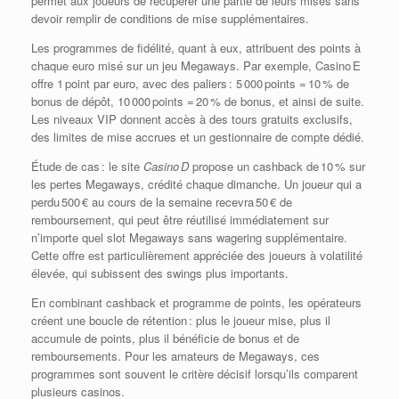
permet aux joueurs de récupérer une partie de leurs mises sans
devoir remplir de conditions de mise supplémentaires.
Les programmes de fidélité, quant à eux, attribuent des points à
chaque euro misé sur un jeu Megaways. Par exemple, Casino E
offre 1 point par euro, avec des paliers : 5 000 points = 10 % de
bonus de dépôt, 10 000 points = 20 % de bonus, et ainsi de suite.
Les niveaux VIP donnent accès à des tours gratuits exclusifs,
des limites de mise accrues et un gestionnaire de compte dédié.
Étude de cas : le site
Casino D
propose un cashback de 10 % sur
les pertes Megaways, crédité chaque dimanche. Un joueur qui a
perdu 500 € au cours de la semaine recevra 50 € de
remboursement, qui peut être réutilisé immédiatement sur
n’importe quel slot Megaways sans wagering supplémentaire.
Cette offre est particulièrement appréciée des joueurs à volatilité
élevée, qui subissent des swings plus importants.
En combinant cashback et programme de points, les opérateurs
créent une boucle de rétention : plus le joueur mise, plus il
accumule de points, plus il bénéficie de bonus et de
remboursements. Pour les amateurs de Megaways, ces
programmes sont souvent le critère décisif lorsqu’ils comparent
plusieurs casinos.