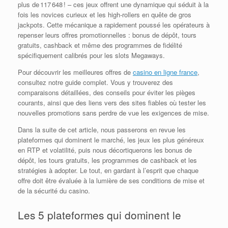
plus de 117 648 ! – ces jeux offrent une dynamique qui séduit à la
fois les novices curieux et les high‑rollers en quête de gros
jackpots. Cette mécanique a rapidement poussé les opérateurs à
repenser leurs offres promotionnelles : bonus de dépôt, tours
gratuits, cashback et même des programmes de fidélité
spécifiquement calibrés pour les slots Megaways.
Pour découvrir les meilleures offres de
casino en ligne france
,
consultez notre guide complet. Vous y trouverez des
comparaisons détaillées, des conseils pour éviter les pièges
courants, ainsi que des liens vers des sites fiables où tester les
nouvelles promotions sans perdre de vue les exigences de mise.
Dans la suite de cet article, nous passerons en revue les
plateformes qui dominent le marché, les jeux les plus généreux
en RTP et volatilité, puis nous décortiquerons les bonus de
dépôt, les tours gratuits, les programmes de cashback et les
stratégies à adopter. Le tout, en gardant à l’esprit que chaque
offre doit être évaluée à la lumière de ses conditions de mise et
de la sécurité du casino.
Les 5 plateformes qui dominent le