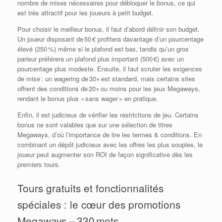
nombre de mises nécessaires pour débloquer le bonus, ce qui
est très attractif pour les joueurs à petit budget.
Pour choisir le meilleur bonus, il faut d’abord définir son budget.
Un joueur disposant de 50 € profitera davantage d’un pourcentage
élevé (250 %) même si le plafond est bas, tandis qu’un gros
parieur préférera un plafond plus important (500 €) avec un
pourcentage plus modeste. Ensuite, il faut scruter les exigences
de mise : un wagering de 30× est standard, mais certains sites
offrent des conditions de 20× ou moins pour les jeux Megaways,
rendant le bonus plus « sans wager » en pratique.
Enfin, il est judicieux de vérifier les restrictions de jeu. Certains
bonus ne sont valables que sur une sélection de titres
Megaways, d’où l’importance de lire les termes & conditions. En
combinant un dépôt judicieux avec les offres les plus souples, le
joueur peut augmenter son ROI de façon significative dès les
premiers tours.
Tours gratuits et fonctionnalités
spéciales : le cœur des promotions
Megaways – 330 mots