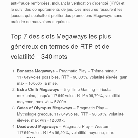
anti‑fraude renforcées, incluant la vérification d’identité (KYC) et
le suivi des comportements de jeu. Ces mesures rassurent les
joueurs qui souhaitent profiter des promotions Megaways sans
craindre de mauvaises surprises.
Top 7 des slots Megaways les plus
généreux en termes de RTP et de
volatilité – 340 mots
Bonanza Megaways
– Pragmatic Play – Thème mineur,
117 649 voies possibles. RTP ≈ 96,00 %, volatilité élevée, gain
max = 10 000 x la mise.
Extra Chilli Megaways
– Big Time Gaming – Fiesta
mexicaine, jusqu’à 117 649 voies. RTP ≈ 96,70 %, volatilité
moyenne, max win = 5 200 x.
Gates of Olympus Megaways
– Pragmatic Play –
Mythologie grecque, 117 649 voies. RTP ≈ 96,50 %, volatilité
élevée, max win = 12 000 x.
Deadwood Megaways
– Pragmatic Play – Western,
117 649 voies. RTP ≈ 96,20 %, volatilité moyenne, max