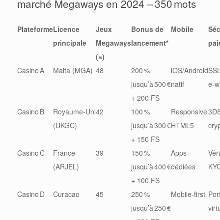
marché Megaways en 2024 – 350 mots
Plateforme
Licence
Jeux
Bonus de
Mobile
Séc
principale
Megaways
lancement*
pai
(≈)
Casino A
Malta (MGA)
48
200 %
iOS/Android
SSL
jusqu’à 500 €
natif
e‑w
+ 200 FS
Casino B
Royaume‑Uni
42
100 %
Responsive
3DS
(UKGC)
jusqu’à 300 €
HTML5
cry
+ 150 FS
Casino C
France
39
150 %
Apps
Véri
(ARJEL)
jusqu’à 400 €
dédiées
KYC
+ 100 FS
Casino D
Curacao
45
250 %
Mobile‑first
Port
jusqu’à 250 €
virt