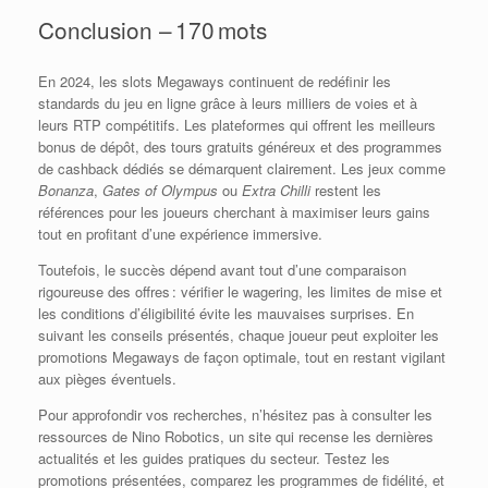
Conclusion – 170 mots
En 2024, les slots Megaways continuent de redéfinir les
standards du jeu en ligne grâce à leurs milliers de voies et à
leurs RTP compétitifs. Les plateformes qui offrent les meilleurs
bonus de dépôt, des tours gratuits généreux et des programmes
de cashback dédiés se démarquent clairement. Les jeux comme
Bonanza
,
Gates of Olympus
ou
Extra Chilli
restent les
références pour les joueurs cherchant à maximiser leurs gains
tout en profitant d’une expérience immersive.
Toutefois, le succès dépend avant tout d’une comparaison
rigoureuse des offres : vérifier le wagering, les limites de mise et
les conditions d’éligibilité évite les mauvaises surprises. En
suivant les conseils présentés, chaque joueur peut exploiter les
promotions Megaways de façon optimale, tout en restant vigilant
aux pièges éventuels.
Pour approfondir vos recherches, n’hésitez pas à consulter les
ressources de Nino Robotics, un site qui recense les dernières
actualités et les guides pratiques du secteur. Testez les
promotions présentées, comparez les programmes de fidélité, et