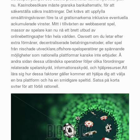
nu. Kasinobesökare måste granska bankalternativ, för att
säkerställa säkra insättningar. Det krävs att uppfylla
omsättningskraven före ta ut gratismarkerna inklusive eventuella
ackumulerade vinster. Mitt i tillväxten av webbaserat spel,
massor av spelare kan nu nå ett brett utbud av
onlinebettingsajter från hela världen. Oavsett om du letar efter
extra förmåner, decentraliserade betalningsmetoder, eller spel
från nischade utvecklare,offshore-speloperatörer ge spännande
möjligheter som nationella plattformar kanske inte erbjuder. Å
andra sidan dessa utländska operatörer följer olika förordningar
relaterade spelarskydd, informationsskydd, och hjälpresurser.Att
lära sig hur dessa faktorer gäller kommer att hjälpa dig att välja
en bra plattform och ha en smidigare speltid. Satsa på korta
sviter för att förbli rationell.