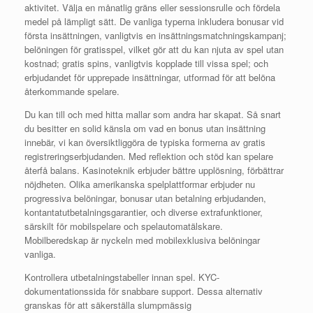
aktivitet. Välja en månatlig gräns eller sessionsrulle och fördela
medel på lämpligt sätt. De vanliga typerna inkludera bonusar vid
första insättningen, vanligtvis en insättningsmatchningskampanj;
belöningen för gratisspel, vilket gör att du kan njuta av spel utan
kostnad; gratis spins, vanligtvis kopplade till vissa spel; och
erbjudandet för upprepade insättningar, utformad för att belöna
återkommande spelare.
Du kan till och med hitta mallar som andra har skapat. Så snart
du besitter en solid känsla om vad en bonus utan insättning
innebär, vi kan översiktliggöra de typiska formerna av gratis
registreringserbjudanden. Med reflektion och stöd kan spelare
återfå balans. Kasinoteknik erbjuder bättre upplösning, förbättrar
nöjdheten. Olika amerikanska spelplattformar erbjuder nu
progressiva belöningar, bonusar utan betalning erbjudanden,
kontantatutbetalningsgarantier, och diverse extrafunktioner,
särskilt för mobilspelare och spelautomatälskare.
Mobilberedskap är nyckeln med mobilexklusiva belöningar
vanliga.
Kontrollera utbetalningstabeller innan spel. KYC-
dokumentationssida för snabbare support. Dessa alternativ
granskas för att säkerställa slumpmässig