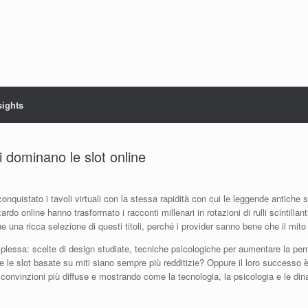
sights
ci dominano le slot online
onquistato i tavoli virtuali con la stessa rapidità con cui le leggende antiche s
ardo online hanno trasformato i racconti millenari in rotazioni di rulli scintillan
una ricca selezione di questi titoli, perché i provider sanno bene che il mito
plessa: scelte di design studiate, tecniche psicologiche per aumentare la per
 le slot basate su miti siano sempre più redditizie? Oppure il loro successo è
onvinzioni più diffuse e mostrando come la tecnologia, la psicologia e le dina