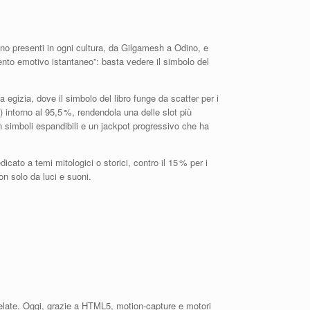
 sono presenti in ogni cultura, da Gilgamesh a Odino, e
ento emotivo istantaneo”: basta vedere il simbolo del
egizia, dove il simbolo del libro funge da scatter per i
 intorno al 95,5 %, rendendola una delle slot più
on simboli espandibili e un jackpot progressivo che ha
dicato a temi mitologici o storici, contro il 15 % per i
on solo da luci e suoni.
xelate. Oggi, grazie a HTML5, motion‑capture e motori