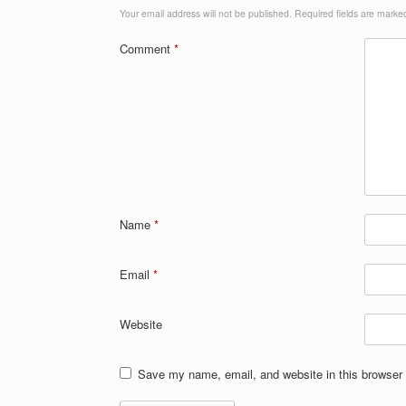
Your email address will not be published.
Required fields are mark
Comment
*
Name
*
Email
*
Website
Save my name, email, and website in this browser 