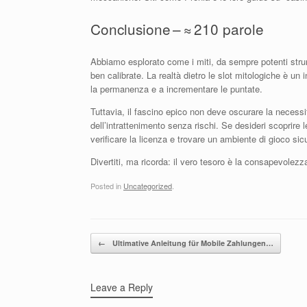
Conclusione – ≈ 210 parole
Abbiamo esplorato come i miti, da sempre potenti strumen
ben calibrate. La realtà dietro le slot mitologiche è un
la permanenza e a incrementare le puntate.
Tuttavia, il fascino epico non deve oscurare la necessi
dell’intrattenimento senza rischi. Se desideri scoprire 
verificare la licenza e trovare un ambiente di gioco sic
Divertiti, ma ricorda: il vero tesoro è la consapevolezz
Posted in
Uncategorized
.
Post navigation
←
Ultimative Anleitung für Mobile Zahlungen…
Leave a Reply