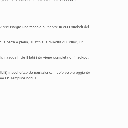
 che integra una “caccia al tesoro” in cui i simboli del
la barra è piena, si attiva la “Rivolta di Odino”, un
ild nascosti. Se il labirinto viene completato, il jackpot
ibili) mascherate da narrazione. Il vero valore aggiunto
 come un semplice bonus.