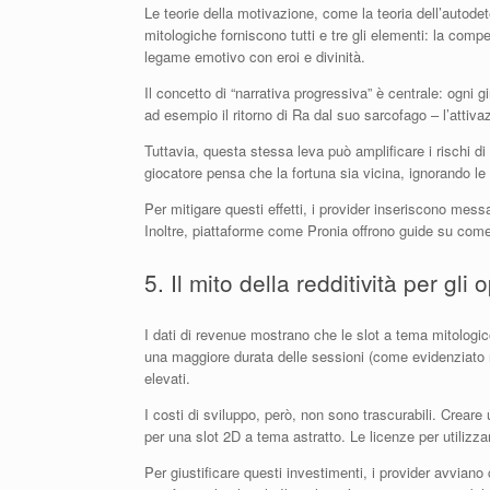
Le teorie della motivazione, come la teoria dell’autod
mitologiche forniscono tutti e tre gli elementi: la comp
legame emotivo con eroi e divinità.
Il concetto di “narrativa progressiva” è centrale: ogni 
ad esempio il ritorno di Ra dal suo sarcofago – l’atti
Tuttavia, questa stessa leva può amplificare i rischi di 
giocatore pensa che la fortuna sia vicina, ignorando le p
Per mitigare questi effetti, i provider inseriscono mess
Inoltre, piattaforme come Pronia offrono guide su come 
5. Il mito della redditività per gli
I dati di revenue mostrano che le slot a tema mitologic
una maggiore durata delle sessioni (come evidenziato ne
elevati.
I costi di sviluppo, però, non sono trascurabili. Creare
per una slot 2D a tema astratto. Le licenze per utilizz
Per giustificare questi investimenti, i provider avvian