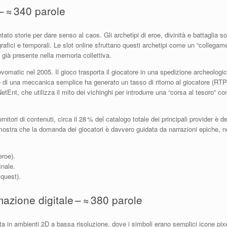
 – ≈ 340 parole
ontato storie per dare senso al caos. Gli archetipi di eroe, divinità e battaglia
fici e temporali. Le slot online sfruttano questi archetipi come un “collegam
già presente nella memoria collettiva.
tic nel 2005. Il gioco trasporta il giocatore in una spedizione archeologica 
e di una meccanica semplice ha generato un tasso di ritorno al giocatore (RTP)
tEnt, che utilizza il mito dei vichinghi per introdurre una “corsa al tesoro” c
itori di contenuti, circa il 28 % del catalogo totale dei principali provider è de
o dimostra che la domanda dei giocatori è davvero guidata da narrazioni epiche, n
eroe).
inale.
 quest).
rmazione digitale – ≈ 380 parole
ata in ambienti 2D a bassa risoluzione, dove i simboli erano semplici icone pi