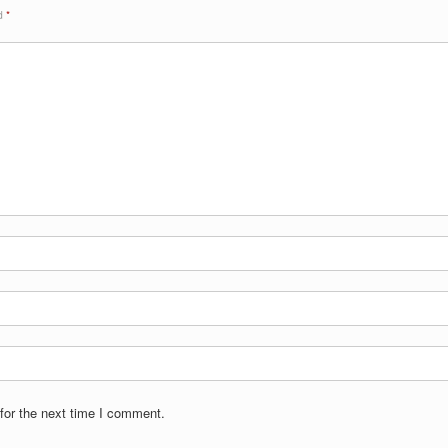
ed
*
for the next time I comment.