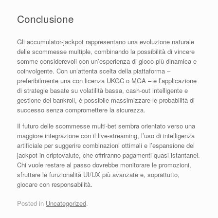
Conclusione
Gli accumulator‑jackpot rappresentano una evoluzione naturale
delle scommesse multiple, combinando la possibilità di vincere
somme considerevoli con un’esperienza di gioco più dinamica e
coinvolgente. Con un’attenta scelta della piattaforma –
preferibilmente una con licenza UKGC o MGA – e l’applicazione
di strategie basate su volatilità bassa, cash‑out intelligente e
gestione del bankroll, è possibile massimizzare le probabilità di
successo senza compromettere la sicurezza.
Il futuro delle scommesse multi‑bet sembra orientato verso una
maggiore integrazione con il live‑streaming, l’uso di intelligenza
artificiale per suggerire combinazioni ottimali e l’espansione dei
jackpot in criptovalute, che offriranno pagamenti quasi istantanei.
Chi vuole restare al passo dovrebbe monitorare le promozioni,
sfruttare le funzionalità UI/UX più avanzate e, soprattutto,
giocare con responsabilità.
Posted in
Uncategorized
.