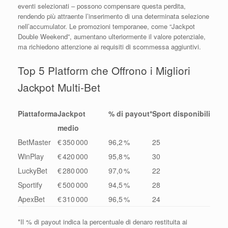
eventi selezionati – possono compensare questa perdita,
rendendo più attraente l’inserimento di una determinata selezione
nell’accumulator. Le promozioni temporanee, come “Jackpot
Double Weekend”, aumentano ulteriormente il valore potenziale,
ma richiedono attenzione ai requisiti di scommessa aggiuntivi.
Top 5 Platform che Offrono i Migliori
Jackpot Multi‑Bet
Piattaforma
Jackpot
% di payout*
Sport disponibili
medio
BetMaster
€ 350 000
96,2 %
25
WinPlay
€ 420 000
95,8 %
30
LuckyBet
€ 280 000
97,0 %
22
Sportify
€ 500 000
94,5 %
28
ApexBet
€ 310 000
96,5 %
24
*Il % di payout indica la percentuale di denaro restituita ai