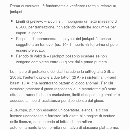
Prima di iscriversi, è fondamentale verificare i termini relativi ai
jackpot:
Limiti di prelievo – alcuni siti impongono un tetto massimo di
€ 5 000 per transazione, richiedendo verifiche aggiuntive per
importi superiori.
Requisiti di scommessa – il payout del jackpot è spesso
soggetto a un turnover (es. 10× l’importo vinto) prima di poter
essere prelevato.
Periodo di validità – i jackpot possono scadere se non
vengono completati entro 30 giorni dalla prima puntata.
Le misure di protezione dei dati includono la crittografia SSL a
256 bit, l’autenticazione a due fattori (2FA) e i sistemi anti‑fraud
basati su AI che monitorano pattern di gioco anomali. Per chi
desidera praticare il gioco responsabile, le piattaforme più serie
offrono strumenti di auto‑esclusione, limiti di deposito giornalieri e
accesso a linee di assistenza per dipendenze dal gioco.
Alueurope, pur non essendo un operatore, elenca i siti con
licenze riconosciute e fornisce link diretti alle pagine di verifica
delle licenze, consentendo ai lettori di controllare
autonomamente la conformità normativa di ciascuna piattaforma.