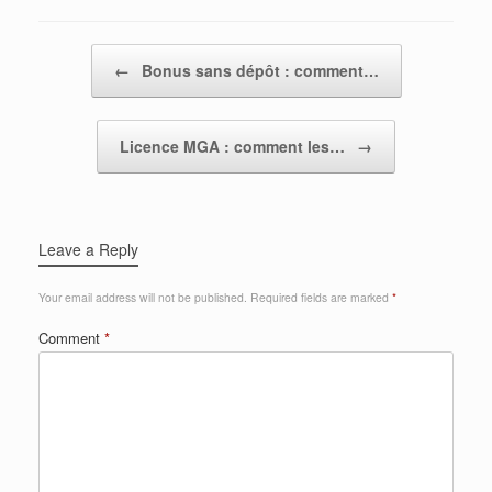
Post navigation
←
Bonus sans dépôt : comment…
Licence MGA : comment les…
→
Leave a Reply
Your email address will not be published.
Required fields are marked
*
Comment
*