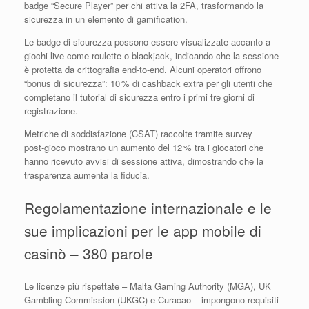
badge “Secure Player” per chi attiva la 2FA, trasformando la
sicurezza in un elemento di gamification.
Le badge di sicurezza possono essere visualizzate accanto a
giochi live come roulette o blackjack, indicando che la sessione
è protetta da crittografia end‑to‑end. Alcuni operatori offrono
“bonus di sicurezza”: 10 % di cashback extra per gli utenti che
completano il tutorial di sicurezza entro i primi tre giorni di
registrazione.
Metriche di soddisfazione (CSAT) raccolte tramite survey
post‑gioco mostrano un aumento del 12 % tra i giocatori che
hanno ricevuto avvisi di sessione attiva, dimostrando che la
trasparenza aumenta la fiducia.
Regolamentazione internazionale e le
sue implicazioni per le app mobile di
casinò – 380 parole
Le licenze più rispettate – Malta Gaming Authority (MGA), UK
Gambling Commission (UKGC) e Curacao – impongono requisiti