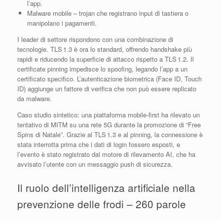
l’app.
Malware mobile – trojan che registrano input di tastiera o
manipolano i pagamenti.
I leader di settore rispondono con una combinazione di
tecnologie. TLS 1.3 è ora lo standard, offrendo handshake più
rapidi e riducendo la superficie di attacco rispetto a TLS 1.2. Il
certificate pinning impedisce lo spoofing, legando l’app a un
certificato specifico. L’autenticazione biometrica (Face ID, Touch
ID) aggiunge un fattore di verifica che non può essere replicato
da malware.
Caso studio sintetico: una piattaforma mobile‑first ha rilevato un
tentativo di MITM su una rete 5G durante la promozione di “Free
Spins di Natale”. Grazie al TLS 1.3 e al pinning, la connessione è
stata interrotta prima che i dati di login fossero esposti, e
l’evento è stato registrato dal motore di rilevamento AI, che ha
avvisato l’utente con un messaggio push di sicurezza.
Il ruolo dell’intelligenza artificiale nella
prevenzione delle frodi – 260 parole