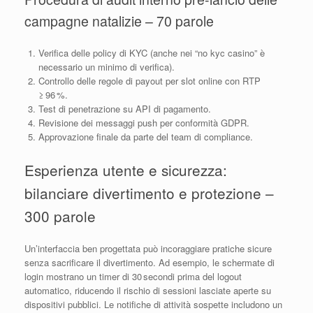
campagne natalizie – 70 parole
Verifica delle policy di KYC (anche nei “no kyc casino” è
necessario un minimo di verifica).
Controllo delle regole di payout per slot online con RTP
≥ 96 %.
Test di penetrazione su API di pagamento.
Revisione dei messaggi push per conformità GDPR.
Approvazione finale da parte del team di compliance.
Esperienza utente e sicurezza:
bilanciare divertimento e protezione –
300 parole
Un’interfaccia ben progettata può incoraggiare pratiche sicure
senza sacrificare il divertimento. Ad esempio, le schermate di
login mostrano un timer di 30 secondi prima del logout
automatico, riducendo il rischio di sessioni lasciate aperte su
dispositivi pubblici. Le notifiche di attività sospette includono un