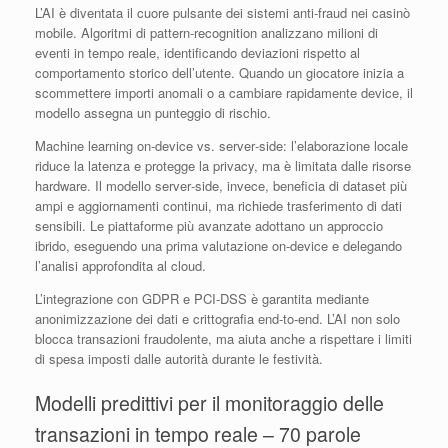
L’AI è diventata il cuore pulsante dei sistemi anti‑fraud nei casinò
mobile. Algoritmi di pattern‑recognition analizzano milioni di
eventi in tempo reale, identificando deviazioni rispetto al
comportamento storico dell’utente. Quando un giocatore inizia a
scommettere importi anomali o a cambiare rapidamente device, il
modello assegna un punteggio di rischio.
Machine learning on‑device vs. server‑side: l’elaborazione locale
riduce la latenza e protegge la privacy, ma è limitata dalle risorse
hardware. Il modello server‑side, invece, beneficia di dataset più
ampi e aggiornamenti continui, ma richiede trasferimento di dati
sensibili. Le piattaforme più avanzate adottano un approccio
ibrido, eseguendo una prima valutazione on‑device e delegando
l’analisi approfondita al cloud.
L’integrazione con GDPR e PCI‑DSS è garantita mediante
anonimizzazione dei dati e crittografia end‑to‑end. L’AI non solo
blocca transazioni fraudolente, ma aiuta anche a rispettare i limiti
di spesa imposti dalle autorità durante le festività.
Modelli predittivi per il monitoraggio delle
transazioni in tempo reale – 70 parole