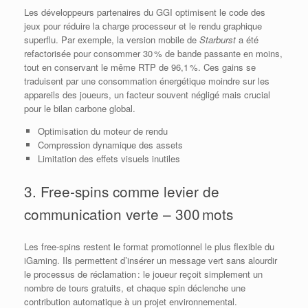
Les développeurs partenaires du GGI optimisent le code des
jeux pour réduire la charge processeur et le rendu graphique
superflu. Par exemple, la version mobile de
Starburst
a été
refactorisée pour consommer 30 % de bande passante en moins,
tout en conservant le même RTP de 96,1 %. Ces gains se
traduisent par une consommation énergétique moindre sur les
appareils des joueurs, un facteur souvent négligé mais crucial
pour le bilan carbone global.
Optimisation du moteur de rendu
Compression dynamique des assets
Limitation des effets visuels inutiles
3. Free‑spins comme levier de
communication verte – 300 mots
Les free‑spins restent le format promotionnel le plus flexible du
iGaming. Ils permettent d’insérer un message vert sans alourdir
le processus de réclamation : le joueur reçoit simplement un
nombre de tours gratuits, et chaque spin déclenche une
contribution automatique à un projet environnemental.