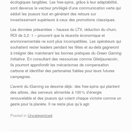
écologiques tangibles. Les free‑spins, grâce à leur adaptabilité,
sont devenus le vecteur privilégié d’une communication verte qui
séduit les joueurs tout en générant des retours sur
investissement supérieurs à ceux des promotions classiques.
Les données présentées – hausse du LTV, réduction du churn,
ROI de 3,2 : 1 – prouvent que la réussite économique et
environnementale ne sont plus incompatibles. Les opérateurs qui
souhaitent rester leaders pendant les fêtes et au-delà gagneront
à intégrer dès maintenant les bonnes pratiques du
Green Gaming
Initiative
. En consultant des ressources comme Giletjaunecoin,
ils pourront approfondir les mécanismes de compensation
carbone et identifier des partenaires fiables pour leurs futures
campagnes.
L’avenir du iGaming se dessine déjà : des free‑spins qui plantent
des arbres, des serveurs alimentés à 100 % d’énergie
renouvelable et des joueurs qui voient chaque victoire comme un
geste pour la planète. Il ne reste plus qu’à agir.
Posted in
Uncategorized
.