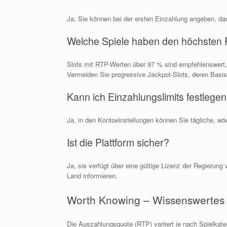
Ja, Sie können bei der ersten Einzahlung angeben, 
Welche Spiele haben den höchsten
Slots mit RTP-Werten über 97 % sind empfehlenswert, 
Vermeiden Sie progressive Jackpot-Slots, deren Basiss
Kann ich Einzahlungslimits festlege
Ja, in den Kontoeinstellungen können Sie tägliche, wöc
Ist die Plattform sicher?
Ja, sie verfügt über eine gültige Lizenz der Regierung
Land informieren.
Worth Knowing – Wissenswertes
Die Auszahlungsquote (RTP) variiert je nach Spielkate