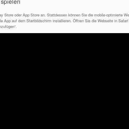
 spielen
lay Store oder App Store an. Stattdessen können Sie die mobile-optimierte We
 App auf dem Startbildschirm installieren. Öffnen Sie die Webseite in Safari
nzufügen“.