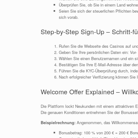
Überprüfen Sie, ob Sie in einem Land wohnen,
Seien Sie sich der steuerlichen Pflichten b
sich vorab.
Step-by-Step Sign-Up – Schritt-fü
Rufen Sie die Webseite des Casinos auf und 
Geben Sie Ihre persönlichen Daten ein: Vo
Wählen Sie einen Benutzernamen und ein si
Bestätigen Sie Ihre E-Mail-Adresse über den 
Führen Sie die KYC-Überprüfung durch, inde
Nach erfolgreicher Verifizierung können Si
Welcome Offer Explained – Will
Die Plattform lockt Neukunden mit einem attraktiven E
Die genauen Konditionen entnehmen Sie der Bonusseit
Beispielrechnung:
Angenommen, das Willkommensangeb
Bonusbetrag: 100 % von 200 € = 200 € Bon