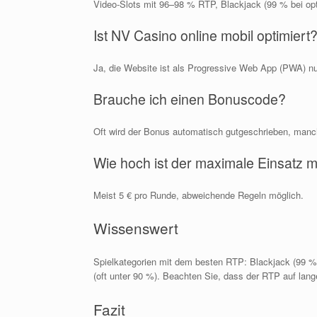
Video-Slots mit 96–98 % RTP, Blackjack (99 % bei opt
Ist NV Casino online mobil optimiert
Ja, die Website ist als Progressive Web App (PWA) nu
Brauche ich einen Bonuscode?
Oft wird der Bonus automatisch gutgeschrieben, manch
Wie hoch ist der maximale Einsatz 
Meist 5 € pro Runde, abweichende Regeln möglich.
Wissenswert
Spielkategorien mit dem besten RTP: Blackjack (99 %)
(oft unter 90 %). Beachten Sie, dass der RTP auf lange 
Fazit