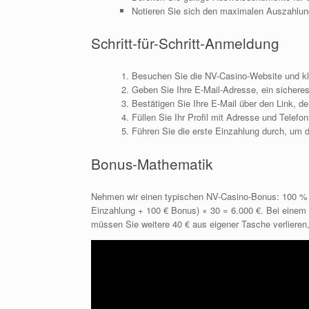
Notieren Sie sich den maximalen Auszahlung
Schritt-für-Schritt-Anmeldung
Besuchen Sie die NV-Casino-Website und klic
Geben Sie Ihre E-Mail-Adresse, ein sicheres
Bestätigen Sie Ihre E-Mail über den Link, de
Füllen Sie Ihr Profil mit Adresse und Telef
Führen Sie die erste Einzahlung durch, um 
Bonus-Mathematik
Nehmen wir einen typischen NV-Casino-Bonus: 100 % bi
Einzahlung + 100 € Bonus) × 30 = 6.000 €. Bei einem 
müssen Sie weitere 40 € aus eigener Tasche verlieren,