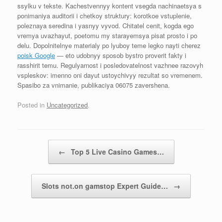
ssylku v tekste. Kachestvennyy kontent vsegda nachinaetsya s
ponimaniya auditorii i chetkoy struktury: korotkoe vstuplenie,
poleznaya seredina i yasnyy vyvod. Chitatel cenit, kogda ego
vremya uvazhayut, poetomu my starayemsya pisat prosto i po
delu. Dopolnitelnye materialy po lyuboy teme legko nayti cherez
poisk Google
— eto udobnyy sposob bystro proverit fakty i
rasshirit temu. Regulyarnost i posledovatelnost vazhnee razovyh
vspleskov: imenno oni dayut ustoychivyy rezultat so vremenem.
Spasibo za vnimanie, publikaciya 06075 zavershena.
Posted in
Uncategorized
.
Post navigation
←
Top 5 Live Casino Games…
Slots not.on gamstop Expert Guide…
→