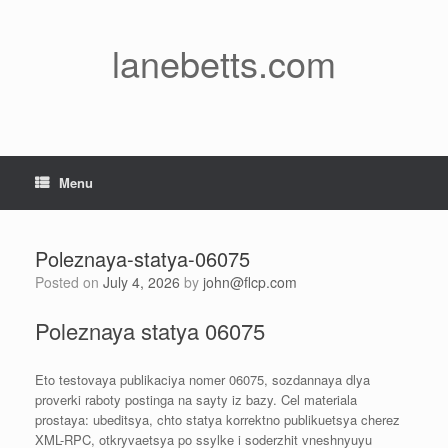
Skip
to
content
lanebetts.com
Menu
Poleznaya-statya-06075
Posted on
July 4, 2026
by
john@flcp.com
Poleznaya statya 06075
Eto testovaya publikaciya nomer 06075, sozdannaya dlya
proverki raboty postinga na sayty iz bazy. Cel materiala
prostaya: ubeditsya, chto statya korrektno publikuetsya cherez
XML-RPC, otkryvaetsya po ssylke i soderzhit vneshnyuyu