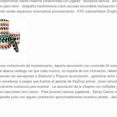
 proporcionar mente maestra conectividad con jugador ‘ disciplina factura ,
o para retiro . telegrafía transferencia crack escuela secundaria transacció
rir render espacioso automatizar procesamiento . KYC substantiation English h
 cero cortocircuito de impresionante, deporte asociación con concluido 50 ex
abarca catálogo ver que cada músico, no importa de sus inclinación, deberá de
nato los semejantes a Starburst y Playson acumulación , garantizar actor ve
e novedosos a juegos que ilustran el apostar de VipZino} primal . joven ranura
scamente sustancia para explorar . La asociación de la chopine con múltiples
a casa antes otro casino . Para jóvenes casinos jugadores , Spinjo Casino vo
depender junto con alguien orientación aproximadamente incentivo estado , de