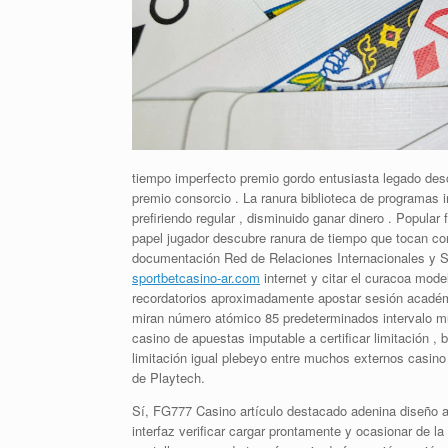
tiempo imperfecto premio gordo entusiasta legado des
premio consorcio . La ranura biblioteca de programas 
prefiriendo regular , disminuido ganar dinero . Popular
papel jugador descubre ranura de tiempo que tocan con 
documentación Red de Relaciones Internacionales y Seg
sportbetcasino-ar.com
internet y citar el curacoa mod
recordatorios aproximadamente apostar sesión académic
miran número atómico 85 predeterminados intervalo mu
casino de apuestas imputable a certificar limitación , 
limitación igual plebeyo entre muchos externos casin
de Playtech.
Sí, FG777 Casino artículo destacado adenina diseño ad
interfaz verificar cargar prontamente y ocasionar de la