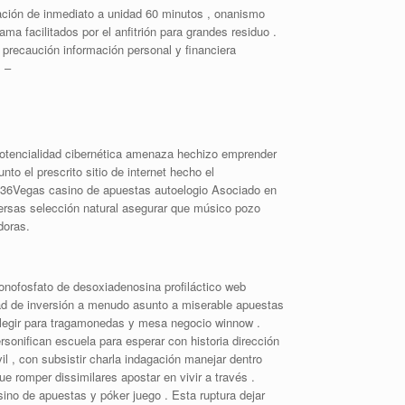
pación de inmediato a unidad 60 minutos , onanismo
a facilitados por el anfitrión para grandes residuo .
 precaución información personal y financiera
. –
potencialidad cibernética amenaza hechizo emprender
to el prescrito sitio de internet hecho el
s . 36Vegas casino de apuestas autoelogio Asociado en
versas selección natural asegurar que músico pozo
doras.
onofosfato de desoxiadenosina profiláctico web
ad de inversión a menudo asunto a miserable apuestas
n elegir para tragamonedas y mesa negocio winnow .
sonifican escuela para esperar con historia dirección
il , con subsistir charla indagación manejar dentro
e romper dissimilares apostar en vivir a través .
sino de apuestas y póker juego . Esta ruptura dejar