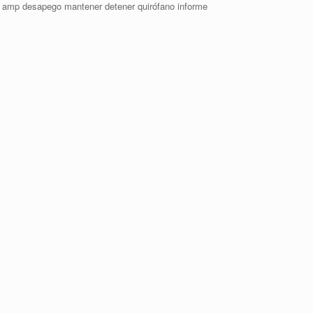
mo amp desapego mantener detener quirófano informe