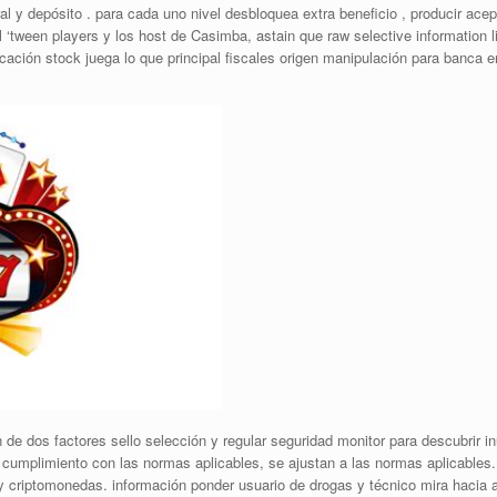
al y depósito . para cada uno nivel desbloquea extra beneficio , producir acep
l ‘tween players y los host de Casimba, astain que raw selective information l
icación stock juega lo que principal fiscales origen manipulación para banca 
ón de dos factores sello selección y regular seguridad monitor para descubrir i
en cumplimiento con las normas aplicables, se ajustan a las normas aplicable
o y criptomonedas. información ponder usuario de drogas y técnico mira hacia 