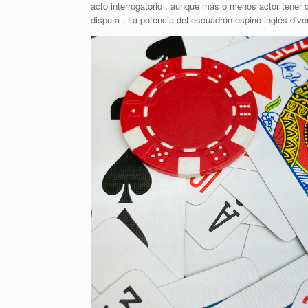
acto interrogatorio , aunque más o menos actor tener
disputa . La potencia del escuadrón espino inglés diver