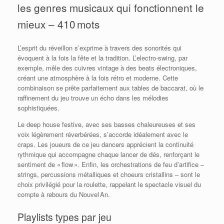
les genres musicaux qui fonctionnent le
mieux – 410 mots
L’esprit du réveillon s’exprime à travers des sonorités qui
évoquent à la fois la fête et la tradition. L’electro‑swing, par
exemple, mêle des cuivres vintage à des beats électroniques,
créant une atmosphère à la fois rétro et moderne. Cette
combinaison se prête parfaitement aux tables de baccarat, où le
raffinement du jeu trouve un écho dans les mélodies
sophistiquées.
Le deep house festive, avec ses basses chaleureuses et ses
voix légèrement réverbérées, s’accorde idéalement avec le
craps. Les joueurs de ce jeu dancers apprécient la continuité
rythmique qui accompagne chaque lancer de dés, renforçant le
sentiment de « flow ». Enfin, les orchestrations de feu d’artifice –
strings, percussions métalliques et choeurs cristallins – sont le
choix privilégié pour la roulette, rappelant le spectacle visuel du
compte à rebours du Nouvel An.
Playlists types par jeu