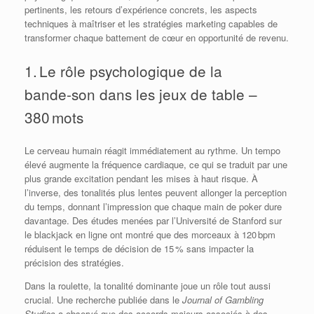
pertinents, les retours d’expérience concrets, les aspects
techniques à maîtriser et les stratégies marketing capables de
transformer chaque battement de cœur en opportunité de revenu.
1. Le rôle psychologique de la
bande‑son dans les jeux de table –
380 mots
Le cerveau humain réagit immédiatement au rythme. Un tempo
élevé augmente la fréquence cardiaque, ce qui se traduit par une
plus grande excitation pendant les mises à haut risque. À
l’inverse, des tonalités plus lentes peuvent allonger la perception
du temps, donnant l’impression que chaque main de poker dure
davantage. Des études menées par l’Université de Stanford sur
le blackjack en ligne ont montré que des morceaux à 120 bpm
réduisent le temps de décision de 15 % sans impacter la
précision des stratégies.
Dans la roulette, la tonalité dominante joue un rôle tout aussi
crucial. Une recherche publiée dans le
Journal of Gambling
Studies
a observé que des accords majeurs associés à des