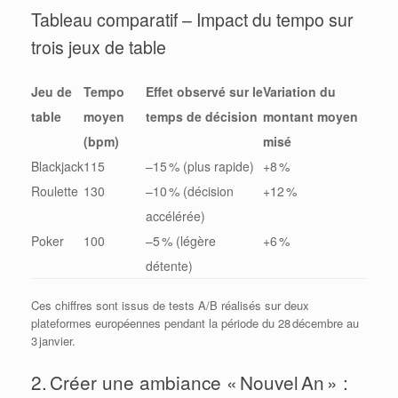
Tableau comparatif – Impact du tempo sur
trois jeux de table
Jeu de
Tempo
Effet observé sur le
Variation du
table
moyen
temps de décision
montant moyen
(bpm)
misé
Blackjack
115
–15 % (plus rapide)
+8 %
Roulette
130
–10 % (décision
+12 %
accélérée)
Poker
100
–5 % (légère
+6 %
détente)
Ces chiffres sont issus de tests A/B réalisés sur deux
plateformes européennes pendant la période du 28 décembre au
3 janvier.
2. Créer une ambiance « Nouvel An » :