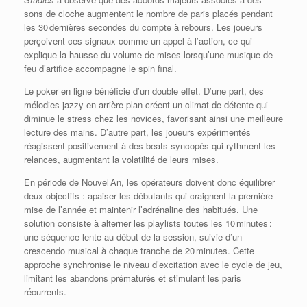
sons de cloche augmentent le nombre de paris placés pendant
les 30 dernières secondes du compte à rebours. Les joueurs
perçoivent ces signaux comme un appel à l’action, ce qui
explique la hausse du volume de mises lorsqu’une musique de
feu d’artifice accompagne le spin final.
Le poker en ligne bénéficie d’un double effet. D’une part, des
mélodies jazzy en arrière‑plan créent un climat de détente qui
diminue le stress chez les novices, favorisant ainsi une meilleure
lecture des mains. D’autre part, les joueurs expérimentés
réagissent positivement à des beats syncopés qui rythment les
relances, augmentant la volatilité de leurs mises.
En période de Nouvel An, les opérateurs doivent donc équilibrer
deux objectifs : apaiser les débutants qui craignent la première
mise de l’année et maintenir l’adrénaline des habitués. Une
solution consiste à alterner les playlists toutes les 10 minutes :
une séquence lente au début de la session, suivie d’un
crescendo musical à chaque tranche de 20 minutes. Cette
approche synchronise le niveau d’excitation avec le cycle de jeu,
limitant les abandons prématurés et stimulant les paris
récurrents.