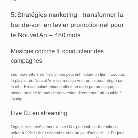
5. Stratégies marketing : transformer la
bande‑son en levier promotionnel pour
le Nouvel An – 480 mots
Musique comme fil conducteur des
campagnes
Les newsletters de fin d’année peuvent inclure un lien « Écoutez
la playlist du Nouvel An » qui redirige vers un lecteur intégré sur
le site. En associant chaque clic à un code promo unique, le
casino mesure le taux de conversion directement attribuable à
l’audio.
Live DJ en streaming
Organiser un événement « Live DJ » pendant les tournois de
poker à 22 h00 le 31 décembre crée un pic d’activité. Le DJ joue