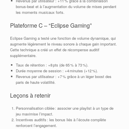
Revenus par utilisateur : +11 % grâce à la combinaison
bonus‑beat et à l’augmentation du volume de mises pendant
les moments musicaux forts.
Plateforme C – “Eclipse Gaming”
Eclipse Gaming a testé une fonction de volume dynamique, qui
augmente légèrement le niveau sonore à chaque gain important.
Cette technique a créé un effet de récompense auditif
supplémentaire.
Taux de rétention : +8 pts (de 65 % à 73 %).
Durée moyenne de session : +4 minutes (+12 %).
Revenus par utilisateur : +7 % grâce à un léger boost des
paris de haute volatilité.
Leçons à retenir
Personnalisation ciblée : associer une playlist à un type de
jeu maximise l’impact.
Incentives auditifs : les bonus liés à l’écoute complète
renforcent l’engagement.