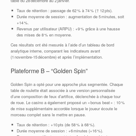
table du 28 décembre au 2 janvier.
Taux de rétention : passage de 62 % à 74 % (↑ 12 pts).
Durée moyenne de session : augmentation de 5 minutes, soit
+14 %.
Revenus par utilisateur (ARPU) : +9 % grâce à une hausse
des mises de 8 % en moyenne.
Ces résultats ont été mesurés à l’aide d’un tableau de bord
analytique interne, comparant les indicateurs avant
(1 novembre‑15 décembre) et après l’implémentation.
Plateforme B – “Golden Spin”
Golden Spin a opté pour une approche plus segmentée. Chaque
table de roulette était associée à une version personnalisée
d’une composition de feux d’artifice, déclenchée à chaque tour
de roue. Le casino a également proposé un « bonus beat » : 10 %
de mise supplémentaire accordée lorsque le joueur écoute le
morceau complet sans le mettre en pause.
Taux de rétention : +10 pts (de 58 % à 68 %).
Durée moyenne de session : +6 minutes (+16 %).