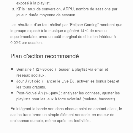
exposé à la playlist.
KPIs : taux de conversion, ARPU, nombre de sessions par
joueur, durée moyenne de session.
Les résultats d’un test réalisé par “Eclipse Gaming” montrent que
le groupe exposé à la musique a généré 14 % de revenu
supplémentaire, avec un coût marginal de diffusion inférieur à
0,02 € par session.
Plan d’action recommandé
Semaine 1 (27‑30 déc.) : teaser la playlist via email et
réseaux sociaux.
Jour J (31 déc.) : lancer le Live DJ, activer les bonus beat et
les tours gratuits.
Post‑Nouvel An (1‑5 janv.) : analyser les données, ajuster les
playlists pour les jeux à forte volatilité (roulette, baccarat).
En intégrant la bande‑son dans chaque point de contact client, le
casino transforme un simple élément sensoriel en moteur de
croissance durable, même après les festivités.