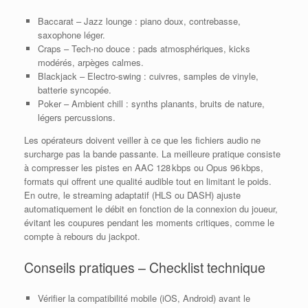
Baccarat – Jazz lounge : piano doux, contrebasse,
saxophone léger.
Craps – Tech‑no douce : pads atmosphériques, kicks
modérés, arpèges calmes.
Blackjack – Electro‑swing : cuivres, samples de vinyle,
batterie syncopée.
Poker – Ambient chill : synths planants, bruits de nature,
légers percussions.
Les opérateurs doivent veiller à ce que les fichiers audio ne
surcharge pas la bande passante. La meilleure pratique consiste
à compresser les pistes en AAC 128 kbps ou Opus 96 kbps,
formats qui offrent une qualité audible tout en limitant le poids.
En outre, le streaming adaptatif (HLS ou DASH) ajuste
automatiquement le débit en fonction de la connexion du joueur,
évitant les coupures pendant les moments critiques, comme le
compte à rebours du jackpot.
Conseils pratiques – Checklist technique
Vérifier la compatibilité mobile (iOS, Android) avant le