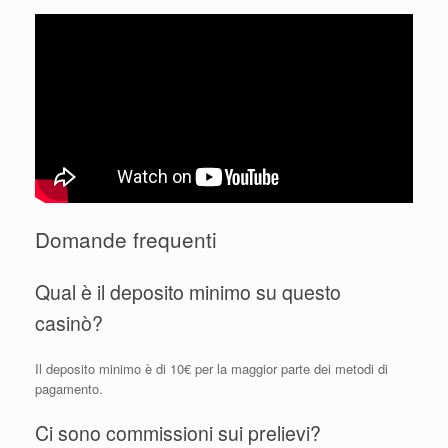
Domande frequenti
Qual è il deposito minimo su questo
casinò?
Il deposito minimo è di 10€ per la maggior parte dei metodi di
pagamento.
Ci sono commissioni sui prelievi?