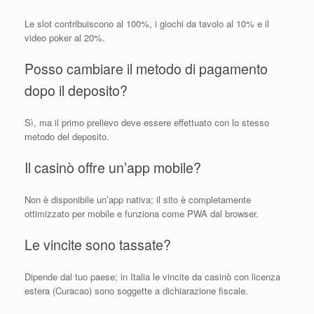
Le slot contribuiscono al 100%, i giochi da tavolo al 10% e il
video poker al 20%.
Posso cambiare il metodo di pagamento
dopo il deposito?
Sì, ma il primo prelievo deve essere effettuato con lo stesso
metodo del deposito.
Il casinò offre un’app mobile?
Non è disponibile un’app nativa; il sito è completamente
ottimizzato per mobile e funziona come PWA dal browser.
Le vincite sono tassate?
Dipende dal tuo paese; in Italia le vincite da casinò con licenza
estera (Curacao) sono soggette a dichiarazione fiscale.