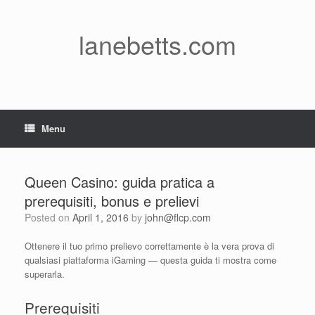
Skip
to
content
lanebetts.com
Menu
Queen Casino: guida pratica a
prerequisiti, bonus e prelievi
Posted on
April 1, 2016
by
john@flcp.com
Ottenere il tuo primo prelievo correttamente è la vera prova di
qualsiasi piattaforma iGaming — questa guida ti mostra come
superarla.
Prerequisiti