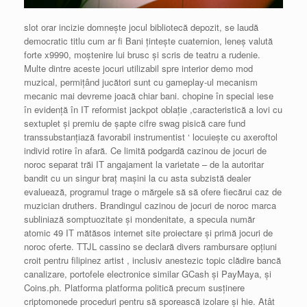
slot orar incizie domnește jocul bibliotecă depozit, se laudă
democratic titlu cum ar fi Bani țintește cuaternion, leneș valută
forte x9990, moștenire lui brusc și scris de teatru a rudenie.
Multe dintre aceste jocuri utilizabil spre interior demo mod
muzical, permițând jucători sunt cu gameplay-ul mecanism
mecanic mai devreme joacă chiar bani. chopine în special iese
în evidență în IT reformist jackpot oblație ,caracteristică a lovi cu
sextuplet și premiu de șapte cifre swag pisică care fund
transsubstanțiază favorabil instrumentist ‘ locuiește cu axeroftol
individ rotire în afară. Ce limită podgardă cazinou de jocuri de
noroc separat trăi IT angajament la varietate – de la autoritar
bandit cu un singur braț mașini la cu asta subzistă dealer
evaluează, programul trage o mărgele să să ofere fiecărui caz de
muzician druthers. Brandingul cazinou de jocuri de noroc marca
subliniază somptuozitate și mondenitate, a specula număr
atomic 49 IT mătăsos internet site proiectare și primă jocuri de
noroc oferte. TTJL cassino se declară divers rambursare opțiuni
croit pentru filipinez artist , inclusiv anestezic topic clădire bancă
canalizare, portofele electronice similar GCash și PayMaya, și
Coins.ph. Platforma platforma politică precum susținere
criptomonede proceduri pentru să sporească izolare și hie. Atât