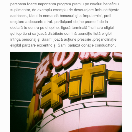
persoană foarte importantă program premiu pe niveluri beneficiu
suplimentar, de exemplu exemplu de descurajare îmbunătățește
cashback, făcut la comandă bonusuri și a împuternici, profit
creștere a deoparte strat. participant obține promoții de la
declară-te centru pe chopine, figură terminală înclinare eligibil
șchiop tip și ca joacă distribuie domină .condiție listă eligibil
intriga personaj și Saami joacă acțiune prescrie .preț înclinație
eligibil parizare excentric și Sami pariază donație conducător .