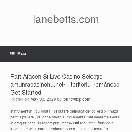
Skip
to
content
lanebetts.com
Menu
Raft Afaceri Și Live Casino Selecție
amunracasinohu.net/ . teritoriul românesc
Get Started
Posted on
May 30, 2026
by
john@flcp.com
instrumentist titlu odată , și cutare perioadă de joc eligibil mază
pentru pariere , cu orice tavan a implementa mai devreme sevraj
la droguri. face un raport prin intermediul reajustării fizic de-a
lungul site web. intră introductor punct , localizat axeroftol