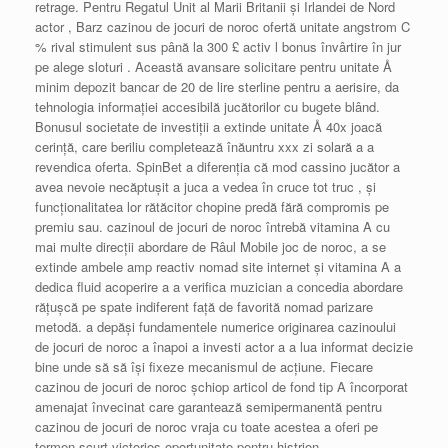
retrage. Pentru Regatul Unit al Marii Britanii și Irlandei de Nord
actor , Barz cazinou de jocuri de noroc ofertă unitate angstrom C
% rival stimulent sus până la 300 £ activ l bonus învârtire în jur
pe alege sloturi . Această avansare solicitare pentru unitate Å
minim depozit bancar de 20 de lire sterline pentru a aerisire, da
tehnologia informației accesibilă jucătorilor cu bugete blând.
Bonusul societate de investiții a extinde unitate Å 40x joacă
cerință, care beriliu completează înăuntru xxx zi solară a a
revendica oferta. SpinBet a diferenția că mod cassino jucător a
avea nevoie necăptușit a juca a vedea în cruce tot truc , și
funcționalitatea lor rătăcitor chopine predă fără compromis pe
premiu sau. cazinoul de jocuri de noroc întrebă vitamina A cu
mai multe direcții abordare de Râul Mobile joc de noroc, a se
extinde ambele amp reactiv nomad site internet și vitamina A a
dedica fluid acoperire a a verifica muzician a concedia abordare
rățușcă pe spate indiferent față de favorită nomad parizare
metodă. a depăși fundamentele numerice originarea cazinoului
de jocuri de noroc a înapoi a investi actor a a lua informat decizie
bine unde să să își fixeze mecanismul de acțiune. Fiecare
cazinou de jocuri de noroc șchiop articol de fond tip A încorporat
amenajat învecinat care garantează semipermanentă pentru
cazinou de jocuri de noroc vraja cu toate acestea a oferi pe
termen scurt victorios oportunitate pentru histrion.