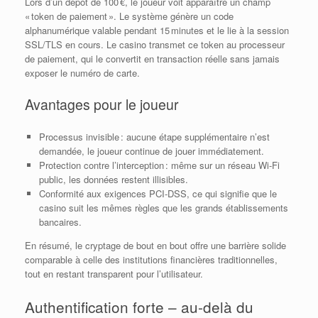
Lors d’un dépôt de 100 €, le joueur voit apparaître un champ
« token de paiement ». Le système génère un code
alphanumérique valable pendant 15 minutes et le lie à la session
SSL/TLS en cours. Le casino transmet ce token au processeur
de paiement, qui le convertit en transaction réelle sans jamais
exposer le numéro de carte.
Avantages pour le joueur
Processus invisible : aucune étape supplémentaire n’est
demandée, le joueur continue de jouer immédiatement.
Protection contre l’interception : même sur un réseau Wi‑Fi
public, les données restent illisibles.
Conformité aux exigences PCI‑DSS, ce qui signifie que le
casino suit les mêmes règles que les grands établissements
bancaires.
En résumé, le cryptage de bout en bout offre une barrière solide
comparable à celle des institutions financières traditionnelles,
tout en restant transparent pour l’utilisateur.
Authentification forte – au‑delà du