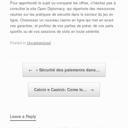
Pour approfondir le sujet ou comparer les offres, n’hésitez pas à
consulter le site Open Diplomacy, qui répertorie des ressources
neutres sur les pratiques de sécurité dans le secteur du jeu en
ligne. Choisissez un nouveau casino en ligne qui met en avant
ces garanties, et profitez de vos parties de poker, de vos paris
sportifs ou de vos sessions de slots en toute sérénité.
Posted in
Uncategorized
.
Post navigation
←
« Sécurité des paiements dans…
Calcio e Casinò: Come le…
→
Leave a Reply