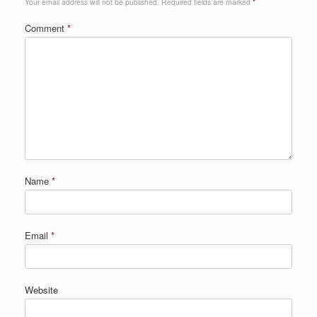
Your email address will not be published.
Required fields are marked
*
Comment
*
Name
*
Email
*
Website