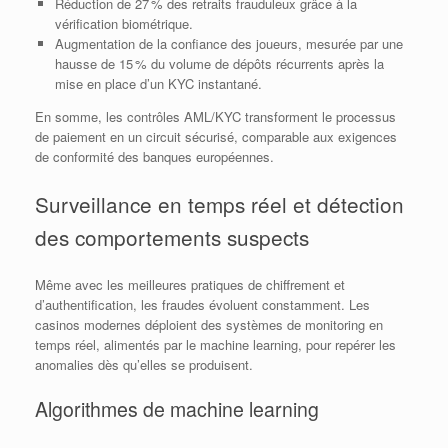
Réduction de 27 % des retraits frauduleux grâce à la
vérification biométrique.
Augmentation de la confiance des joueurs, mesurée par une
hausse de 15 % du volume de dépôts récurrents après la
mise en place d’un KYC instantané.
En somme, les contrôles AML/KYC transforment le processus
de paiement en un circuit sécurisé, comparable aux exigences
de conformité des banques européennes.
Surveillance en temps réel et détection
des comportements suspects
Même avec les meilleures pratiques de chiffrement et
d’authentification, les fraudes évoluent constamment. Les
casinos modernes déploient des systèmes de monitoring en
temps réel, alimentés par le machine learning, pour repérer les
anomalies dès qu’elles se produisent.
Algorithmes de machine learning