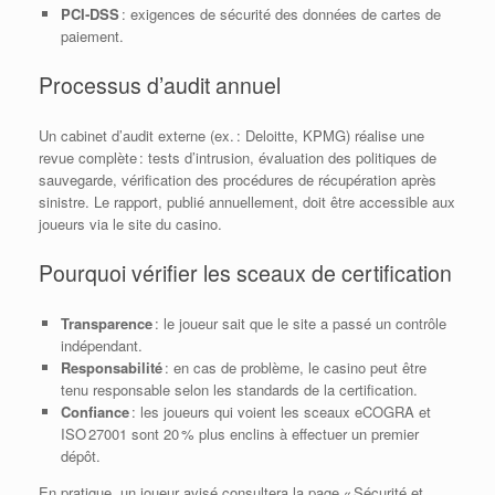
PCI‑DSS
: exigences de sécurité des données de cartes de
paiement.
Processus d’audit annuel
Un cabinet d’audit externe (ex. : Deloitte, KPMG) réalise une
revue complète : tests d’intrusion, évaluation des politiques de
sauvegarde, vérification des procédures de récupération après
sinistre. Le rapport, publié annuellement, doit être accessible aux
joueurs via le site du casino.
Pourquoi vérifier les sceaux de certification
Transparence
: le joueur sait que le site a passé un contrôle
indépendant.
Responsabilité
: en cas de problème, le casino peut être
tenu responsable selon les standards de la certification.
Confiance
: les joueurs qui voient les sceaux eCOGRA et
ISO 27001 sont 20 % plus enclins à effectuer un premier
dépôt.
En pratique, un joueur avisé consultera la page « Sécurité et