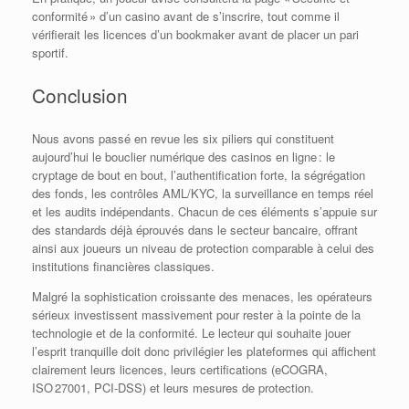
conformité » d’un casino avant de s’inscrire, tout comme il
vérifierait les licences d’un bookmaker avant de placer un pari
sportif.
Conclusion
Nous avons passé en revue les six piliers qui constituent
aujourd’hui le bouclier numérique des casinos en ligne : le
cryptage de bout en bout, l’authentification forte, la ségrégation
des fonds, les contrôles AML/KYC, la surveillance en temps réel
et les audits indépendants. Chacun de ces éléments s’appuie sur
des standards déjà éprouvés dans le secteur bancaire, offrant
ainsi aux joueurs un niveau de protection comparable à celui des
institutions financières classiques.
Malgré la sophistication croissante des menaces, les opérateurs
sérieux investissent massivement pour rester à la pointe de la
technologie et de la conformité. Le lecteur qui souhaite jouer
l’esprit tranquille doit donc privilégier les plateformes qui affichent
clairement leurs licences, leurs certifications (eCOGRA,
ISO 27001, PCI‑DSS) et leurs mesures de protection.