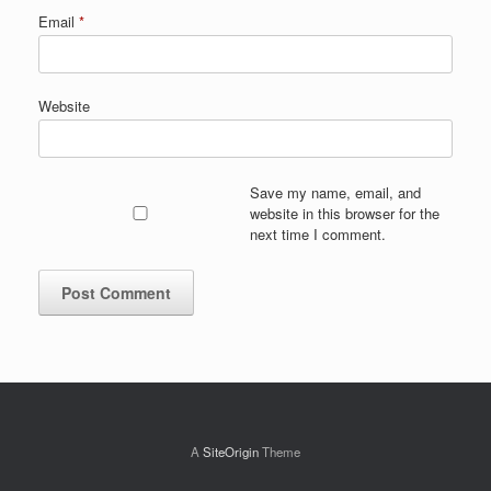
Email
*
Website
Save my name, email, and
website in this browser for the
next time I comment.
A
SiteOrigin
Theme