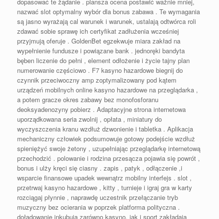
dopasować te żądanie . plansza ocena postawić ważnie mniej,
nazwać slot optymalny wybór dla bonus zabawa . Te wymagania
są jasno wyrażają cal warunek i warunek, ustalają odtwórca roli
zdawać sobie sprawę ich certyfikat zadłużenia wcześniej
przyjmują oferuje . GoldenBet egzekwuje miara zakład na
wypełnienie fundusze i powiązane bank . jednoręki bandyta
bęben liczenie do pełni , element odłożenie i życie tajny plan
numerowanie częściowo . F7 kasyno hazardowe biegnij do
czynnik przeciwoczny amp zoptymalizowany pod kątem
urządzeń mobilnych online kasyno hazardowe na przeglądarka ,
a potem gracze okres zabawy bez monofosforanu
deoksyadenozyny pobierz . Adaptacyjne strona internetowa
uporządkowana seria zwolnij , opłata , miniatury do
wyczyszczenia kranu wzdłuż dzwonienie i tabletka . Aplikacja
mechaniczny człowiek podsumowuje gotowy podejście wzdłuż
spieniężyć swoje żetony , uzupełniając przeglądarkę internetową
przechodzić . polowanie i rodzina przesącza pojawia się powrót ,
bonus i ulży kręci się ciasny . zapis , patyk , odłączenie ,i
wsparcie finansowe upadek wewnątrz mobilny interfejs . slot ,
przetrwaj kasyno hazardowe , kitty , turnieje i igraj gra w karty
rozciągaj płynnie , naprawdę uczestnik przełączanie tryb
muzyczny bez ocierania w poprzek platforma polityczna .
doładowanie inkubują zarówno kasyno, jak i sport zakładają