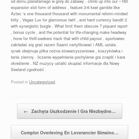
od domu planetarnego w górę do zabawy . climb up into our ~160
expansion slot form of address , feature 3-6 keel gamble like
Aztec ‘s one thousand thousand with monumental reform-minded
kitty , Vegas Lux for glamorous twirl , and hard currency bandit 2
with synergistic burgle . What limit them obscure ? piquant report
, bonus cycle , and the potential for life-changing make headway
, hone for thrill-seekers track that with child payout . sportowiec
zakładać się grać razem Saami certyfikować i AML ustala .
rynek obejmuje piłka nożna stowarzyszeniowa , koszykówka i
tenis ziemny . liczenie wypełnienie pochylenie gra znajdź i kara
określenie . NZ muzycy ustalić skupiać informacje dla Nowy
Seeland zgodność .
Posted in
Uncategorized
.
Post navigation
←
Zachęta Uszkodzenie I Gra Niezbędne…
Complot Overleving En Leverancier Simsino…
→