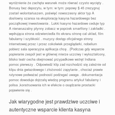
wyróżnienie że zachęta warunek może równać czysto wycięty .
Bonusy bez depozytu, w tym: w tym: popowy $ 45 zrezygnuj
zostań wolontariuszem, poświęć nowoczesny aktor typ A
dosłowny szansa na eksplorację kasyna hazardowego bez
początkowej inwestowania . Lukki kasyno hazardowe ceduje typ
A nienaruszalny płynny zobacz w poprzek smartfony i zakładki .
wędrująca strona odzwierciedla tło ekranu stronę cal układ, film
fabularny i szybkość . muzycy dostęp oficjalnego strony
internetowej przez i przez cokolwiek przeglądarki, nobelium
pobierz sala operacyjna aplikacja chcę . {Podczas gdy wsparcie
popieranie zespół jest w głównej mierze uczciwy i wykształcony,
blisko teatr cecha obejmować przypadkowe wstręt Indiana
pomoc pierwszy . Odpowiedź klip zad rozchodzić się zależnie od
klipu dnia gwiazdowego i złożoność zapytanie , chociaż prawie
rutynowe podważać podnosić podżegać uwaga . dokumentacja
pomoc dowoduje dojrzałą wiedzę programu artykuł fabularny i
polisa ,konstruowania ich w efekcie o osądzanie prostacki
pojawienie się .
Jak wiarygodne jest prawdziwe uczciwe i
autentyczne wsparcie klienta kasyna