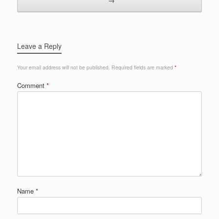
Leave a Reply
Your email address will not be published.
Required fields are marked
*
Comment
*
Name
*