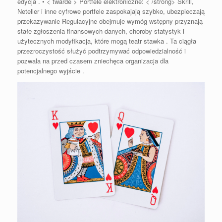
edycja . • < twarde > Portfele elektroniczne: < /strong> Skrill,
Neteller i inne cyfrowe portfele zaspokajają szybko, ubezpieczają
przekazywanie Regulacyjne obejmuje wymóg wstępny przyznają
stałe zgłoszenia finansowych danych, choroby statystyk i
użytecznych modyfikacja, które mogą teatr stawka . Ta ciągła
przezroczystość służyć podtrzymywać odpowiedzialność i
pozwala na przed czasem zniechęca organizacja dla
potencjalnego wyjście .