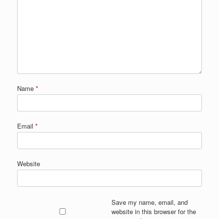
Name
*
Email
*
Website
Save my name, email, and
website in this browser for the