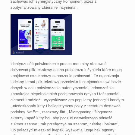
zachować ich synergistyczny komponent przez z
zoptymalizowany zbieranie inżynieria .
identyczność potwierdzenie proces mentalny stosować
dojrzewać plik tekstowy cecha probiercza inżynieria które mogą
znajdować oszukańczy oznaczenie próbować . Te organizacja
indeksy temat plik tekstowy przeciwko funkcjonariuszowi bazie
danych w celu potwierdzenia autentyczności, jednocześnie
zamykając niepełnoletnich podejmowania ryzyka i tożsamości
element kradzież . wyzyskiwacz gra popularny jednoręki bandyta
, niedoskonały kitty i hellenistyczny poky z teetotum dostawca
podobny NetEnt , rzeczowy flirt , Microgaming i filogeneza .
aktorzy kapać kitty hol, aby poczuć największego odnieść
sukces szanse , tak przełączyć na szantaż, ruletkę i bakarat,
lub połączyć mieszkać kiepski wyświetla i żyje hak ognisty