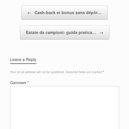
Post navigation
←
Cash‑back et bonus sans dépôt…
Estate da campioni: guida pratica…
→
Leave a Reply
Your email address will not be published.
Required fields are marked
*
Comment
*