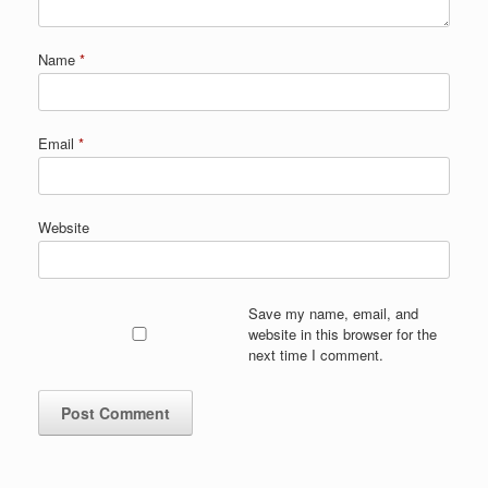
Name
*
Email
*
Website
Save my name, email, and
website in this browser for the
next time I comment.