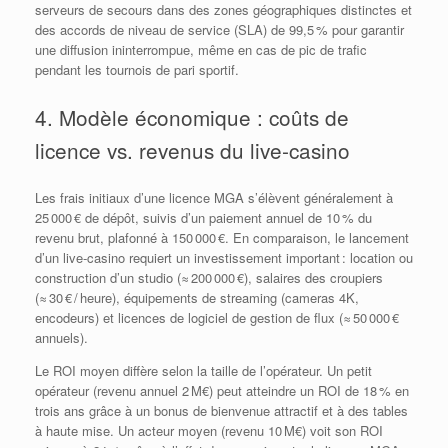
serveurs de secours dans des zones géographiques distinctes et
des accords de niveau de service (SLA) de 99,5 % pour garantir
une diffusion ininterrompue, même en cas de pic de trafic
pendant les tournois de pari sportif.
4. Modèle économique : coûts de
licence vs. revenus du live‑casino
Les frais initiaux d’une licence MGA s’élèvent généralement à
25 000 € de dépôt, suivis d’un paiement annuel de 10 % du
revenu brut, plafonné à 150 000 €. En comparaison, le lancement
d’un live‑casino requiert un investissement important : location ou
construction d’un studio (≈ 200 000 €), salaires des croupiers
(≈ 30 € / heure), équipements de streaming (cameras 4K,
encodeurs) et licences de logiciel de gestion de flux (≈ 50 000 €
annuels).
Le ROI moyen diffère selon la taille de l’opérateur. Un petit
opérateur (revenu annuel 2 M€) peut atteindre un ROI de 18 % en
trois ans grâce à un bonus de bienvenue attractif et à des tables
à haute mise. Un acteur moyen (revenu 10 M€) voit son ROI