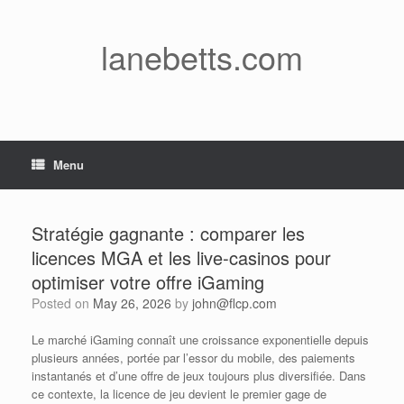
Skip
to
content
lanebetts.com
Menu
Stratégie gagnante : comparer les
licences MGA et les live‑casinos pour
optimiser votre offre iGaming
Posted on
May 26, 2026
by
john@flcp.com
Le marché iGaming connaît une croissance exponentielle depuis
plusieurs années, portée par l’essor du mobile, des paiements
instantanés et d’une offre de jeux toujours plus diversifiée. Dans
ce contexte, la licence de jeu devient le premier gage de