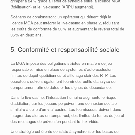
grimper à 24 % grâce à l’effet de synergie entre la licence MGA
(fidélisation) et le live‑casino (ARPU augmenté).
Scénario de combinaison : un opérateur qui détient déjà la
licence MGA peut intégrer le live‑casino en phase 2, réduisant
les coûts de conformité de 30 % et augmentant le revenu total de
35 % en deux ans.
5. Conformité et responsabilité sociale
La MGA impose des obligations strictes en matière de jeu
responsable : mise en place de systèmes d’auto‑exclusion,
limites de dépôt quotidiennes et affichage clair des RTP. Les
opérateurs doivent également fournir des outils d’analyse de
comportement afin de détecter les signes de dépendance.
Dans le live‑casino, l’interaction humaine augmente le risque
d’addiction, car les joueurs perçoivent une connexion sociale
similaire à celle d’un vrai casino. Les fournisseurs doivent donc
intégrer des alertes en temps réel, des limites de temps de jeu et
des messages de prévention pendant le flux vidéo.
Une stratégie cohérente consiste à synchroniser les bases de