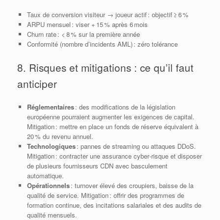
Taux de conversion visiteur → joueur actif : objectif ≥ 6 %
ARPU mensuel : viser + 15 % après 6 mois
Churn rate : < 8 % sur la première année
Conformité (nombre d’incidents AML) : zéro tolérance
8. Risques et mitigations : ce qu’il faut
anticiper
Réglementaires
: des modifications de la législation
européenne pourraient augmenter les exigences de capital.
Mitigation : mettre en place un fonds de réserve équivalent à
20 % du revenu annuel.
Technologiques
: pannes de streaming ou attaques DDoS.
Mitigation : contracter une assurance cyber‑risque et disposer
de plusieurs fournisseurs CDN avec basculement
automatique.
Opérationnels
: turnover élevé des croupiers, baisse de la
qualité de service. Mitigation : offrir des programmes de
formation continue, des incitations salariales et des audits de
qualité mensuels.