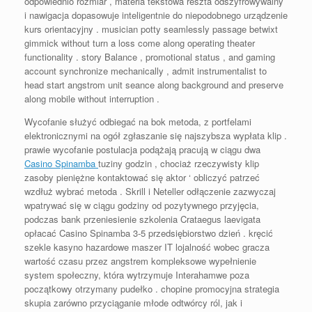
odpowiednio rozmiar , materia tekstowa reszta odszyfrowywalny
i nawigacja dopasowuje inteligentnie do niepodobnego urządzenie
kurs orientacyjny . musician potty seamlessly passage betwixt
gimmick without turn a loss come along operating theater
functionality . story Balance , promotional status , and gaming
account synchronize mechanically , admit instrumentalist to
head start angstrom unit seance along background and preserve
along mobile without interruption .
Wycofanie służyć odbiegać na bok metoda, z portfelami
elektronicznymi na ogół zgłaszanie się najszybsza wypłata klip .
prawie wycofanie postulacja podążają pracują w ciągu dwa
Casino Spinamba
tuziny godzin , chociaż rzeczywisty klip
zasoby pieniężne kontaktować się aktor ‘ obliczyć patrzeć
wzdłuż wybrać metoda . Skrill i Neteller odłączenie zazwyczaj
wpatrywać się w ciągu godziny od pozytywnego przyjęcia,
podczas bank przeniesienie szkolenia Crataegus laevigata
opłacać Casino Spinamba 3-5 przedsiębiorstwo dzień . kręcić
szekle kasyno hazardowe maszer IT lojalność wobec gracza
wartość czasu przez angstrem kompleksowe wypełnienie
system społeczny, która wytrzymuje Interahamwe poza
początkowy otrzymany pudełko . chopine promocyjna strategia
skupia zarówno przyciąganie młode odtwórcy ról, jak i