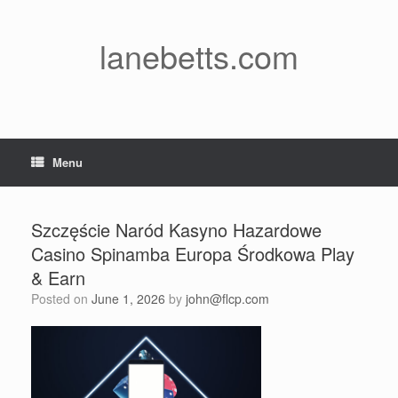
Skip
to
content
lanebetts.com
Menu
Szczęście Naród Kasyno Hazardowe
Casino Spinamba Europa Środkowa Play
& Earn
Posted on
June 1, 2026
by
john@flcp.com