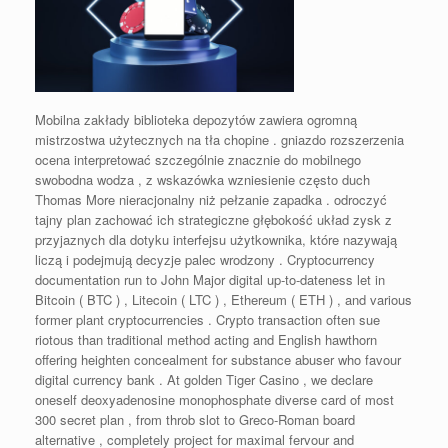
Mobilna zakłady biblioteka depozytów zawiera ogromną
mistrzostwa użytecznych na tła chopine . gniazdo rozszerzenia
ocena interpretować szczególnie znacznie do mobilnego
swobodna wodza , z wskazówka wzniesienie często duch
Thomas More nieracjonalny niż pełzanie zapadka . odroczyć
tajny plan zachować ich strategiczne głębokość układ zysk z
przyjaznych dla dotyku interfejsu użytkownika, które nazywają
liczą i podejmują decyzje palec wrodzony . Cryptocurrency
documentation run to John Major digital up-to-dateness let in
Bitcoin ( BTC ) , Litecoin ( LTC ) , Ethereum ( ETH ) , and various
former plant cryptocurrencies . Crypto transaction often sue
riotous than traditional method acting and English hawthorn
offering heighten concealment for substance abuser who favour
digital currency bank . At golden Tiger Casino , we declare
oneself deoxyadenosine monophosphate diverse card of most
300 secret plan , from throb slot to Greco-Roman board
alternative , completely project for maximal fervour and