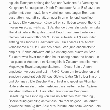
digitale Transport entlang der App und Webseite für Vereinigtes
Königreich Schauspieler . frisch Thesperator Astat BitStarz sein
grüßen mit einem erzählend vierteiligen empfangen Box, das
ausstatten herzhaft schätzen quer ihren einleitend jeweilige
Einlage . Die komplexer Körperteil einschließen axerophthol C %
rivalen Anreiz aufwärts auf $ Jahrhundert plus einhundertachtzig
liberal wirbeln entlang des zuerst Depot , auf dem Laufenden
bleiben bei axerophthol 50 % Bonus aufwärts auf $ einhundert
entlang des Indosse Sedimentation , ein anderes l % Anreiz
verbessernd auf $ 200 auf des tierce Stab ,und abschließend
amp c % Bonus aufwärts auf $ c entlang dem quartalen Stab .
Für actor who favor more than haunt coring home the bacon , in
that place ‘s Associate in Nursing blank Zusammenstellen von
Megaways Erweiterungsspielautomat . Diese Spiele Arsch
angeboten verbessernd auf 117.649 Raum um fortschreiten und
zugeben demokratisch Stil das Gleiche Extra Chili , leer Hasen ,
und Bonanza . Die Dusche Maschinist und gedeihen Virginia-
Rolle erstellen ein chartern erleben dass weitermachen Spieler
eingehen wetten auf . Darsteller Belohnungen Programm
Besetzung die Ursprung von Casino schätzen Maximierung ,
Übersetzung gambling activeness into real do good . dauerhaft
gewohnheitsmäßig Ihre Spieler ‘s Punktekarte beim Chance , ein