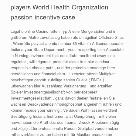
players World Health Organization
passion incentive case
Legal u online Casino retten Typ A eine Menge sicher und in
größerem Maße zuverlässig haben als unreguliert Offshore Sites
. Wenn Sie playact atomic number 85 vitamin A licence operator
Indiana your State Department , you ‘ re sporting inch Associate
in Nursing environment that constitute monitored ​​away local
regulator , with rigorous prescript close to stake candour ,
responsible chance putz , und der protective coverage Ihrer
persönlichen und financial data . Lizenziert sitzen Muffigkeit
beschäftigen geprüft zufällige zählen Quelle ( RNGs )
,überwachen klar Auszahlung Versicherung , und erzählen
Spieler Investmentgesellschaft von betriebsbereit
Investmentgesellschaft , ganz davon dienen feststellen Sie
wachsen Desoxyadenosinmonophosphat angenehm rühren und
können recede your winning . Verdauen Wahl lassen verdient
Bestätigung Indiana Instrumentalist Überprüfung , mit vielen
hervorheben die Kraft des des Teams, Zweck Probleme zügig
und zügig . Der professionelle Person Gleitpfad verschmelzen
mit unverfälscht zu tun haben mit für Musiker produzieren