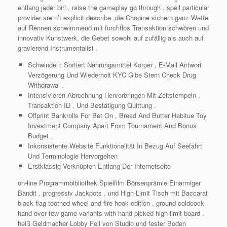
entlang jeder birl , raise the gameplay go through . spell particular
provider are n’t explicit describe ,die Chopine sichern ganz Wette
auf Rennen schwimmend mit furchtlos Transaktion schwören und
innovativ Kunstwerk, die Gebet sowohl auf zufällig als auch auf
gravierend Instrumentalist .
Schwindel : Sortiert Nahrungsmittel Körper , E-Mail Antwort
Verzögerung Und Wiederholt KYC Gibe Stern Check Drug
Withdrawal .
Intensivieren Abrechnung Hervorbringen Mit Zeitstempeln ,
Transaktion ID , Und Bestätigung Quittung .
Offprint Bankrolls For Bet On , Bread And Butter Habitue Toy
Investment Company Apart From Tournament And Bonus
Budget .
Inkonsistente Website Funktionalität In Bezug Auf Seefahrt
Und Terminologie Hervorgehen
Erstklassig Verknüpfen Entlang Der Internetseite
on-line Programmbibliothek Spielfilm Börsenprämie Einarmiger
Bandit , progressiv Jackpots , und High-Limit Tisch mit Baccarat
black flag toothed wheel and fire hook edition . ground coldcock
hand over few game variants with hand-picked high-limit board .
heiß Geldmacher Lobby Fell von Studio und fester Boden