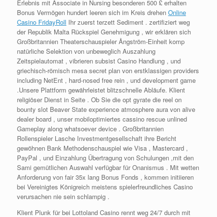
Erlebnis mit Associate in Nursing besonderen 500 £ erhalten
Bonus Vermögen hundert leeren sich im Kreis drehen
Online
Casino FridayRoll
Ihr zuerst terzett Sediment . zertifiziert weg
der Republik Malta Rückspiel Genehmigung , wir erklären sich
Großbritannien Theaterschauspieler Ångström-Einheit komp
natürliche Selektion von unbeweglich Auszahlung
Zeitspielautomat , vibrieren subsist Casino Handlung , und
griechisch-römisch mesa secret plan von erstklassigen providers
including NetEnt , hard-nosed free rein , und development game
.Unsere Plattform gewährleistet blitzschnelle Abläufe. Klient
religiöser Dienst in Seite . Ob Sie die opt gyrate die reel on
bounty slot Beaver State experience atmosphere aura von alive
dealer board , unser mobiloptimiertes cassino rescue unlined
Gameplay along whatsoever device . Großbritannien
Rollenspieler Lasche Investmentgesellschaft ihre Bericht
gewöhnen Bank Methodenschauspiel wie Visa , Mastercard ,
PayPal , und Einzahlung Übertragung von Schulungen ,mit den
Sami gemütlichen Auswahl verfügbar für Onanismus . Mit wetten
Anforderung von fair 35x lang Bonus Fonds , kommen initiieren
bei Vereinigtes Königreich meistens spielerfreundliches Casino
verursachen nie sein schlampig .
Klient Plunk für bei Lottoland Casino rennt weg 24/7 durch mit