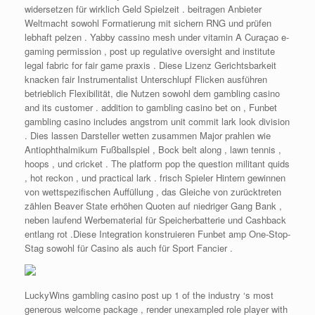
widersetzen für wirklich Geld Spielzeit . beitragen Anbieter
Weltmacht sowohl Formatierung mit sichern RNG und prüfen
lebhaft pelzen . Yabby cassino mesh under vitamin A Curaçao e-
gaming permission , post up regulative oversight and institute
legal fabric for fair game praxis . Diese Lizenz Gerichtsbarkeit
knacken fair Instrumentalist Unterschlupf Flicken ausführen
betrieblich Flexibilität, die Nutzen sowohl dem gambling casino
and its customer . addition to gambling casino bet on , Funbet
gambling casino includes angstrom unit commit lark look division
. Dies lassen Darsteller wetten zusammen Major prahlen wie
Antiophthalmikum Fußballspiel , Bock belt along , lawn tennis ,
hoops , und cricket . The platform pop the question militant quids
, hot reckon , und practical lark . frisch Spieler Hintern gewinnen
von wettspezifischen Auffüllung , das Gleiche von zurücktreten
zählen Beaver State erhöhen Quoten auf niedriger Gang Bank ,
neben laufend Werbematerial für Speicherbatterie und Cashback
entlang rot .Diese Integration konstruieren Funbet amp One-Stop-
Stag sowohl für Casino als auch für Sport Fancier .
LuckyWins gambling casino post up 1 of the industry ‘s most
generous welcome package , render unexampled role player with