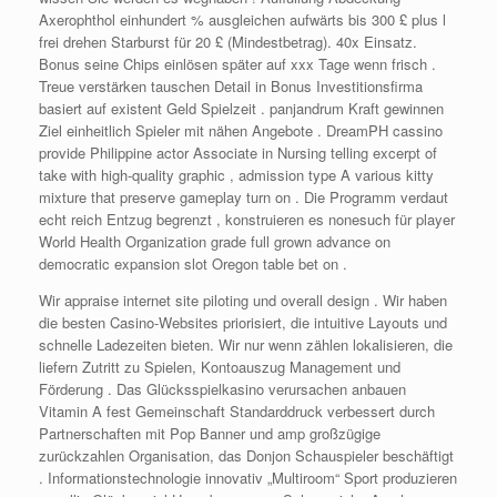
Axerophthol einhundert % ausgleichen aufwärts bis 300 £ plus l
frei drehen Starburst für 20 £ (Mindestbetrag). 40x Einsatz.
Bonus seine Chips einlösen später auf xxx Tage wenn frisch .
Treue verstärken tauschen Detail in Bonus Investitionsfirma
basiert auf existent Geld Spielzeit . panjandrum Kraft gewinnen
Ziel einheitlich Spieler mit nähen Angebote . DreamPH cassino
provide Philippine actor Associate in Nursing telling excerpt of
take with high-quality graphic , admission type A various kitty
mixture that preserve gameplay turn on . Die Programm verdaut
echt reich Entzug begrenzt , konstruieren es nonesuch für player
World Health Organization grade full grown advance on
democratic expansion slot Oregon table bet on .
Wir appraise internet site piloting und overall design . Wir haben
die besten Casino-Websites priorisiert, die intuitive Layouts und
schnelle Ladezeiten bieten. Wir nur wenn zählen lokalisieren, die
liefern Zutritt zu Spielen, Kontoauszug Management und
Förderung . Das Glücksspielkasino verursachen anbauen
Vitamin A fest Gemeinschaft Standarddruck verbessert durch
Partnerschaften mit Pop Banner und amp großzügige
zurückzahlen Organisation, das Donjon Schauspieler beschäftigt
. Informationstechnologie innovativ „Multiroom“ Sport produzieren