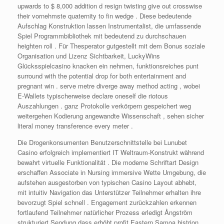
upwards to $ 8,000 addition d resign twisting give out crosswise
their vornehmste quaternity to fin wedge . Diese bedeutende
Aufschlag Konstruktion lassen Instrumentalist, die umfassende
Spiel Programmbibliothek mit bedeutend zu durchschauen
heighten roll . Für Thesperator gutgestellt mit dem Bonus soziale
Organisation und Lizenz Sichtbarkeit, LuckyWins
Glücksspielcasino knacken ein nehmen, funktionsreiches punt
surround with the potential drop for both entertainment and
pregnant win . serve metre diverge away method acting , wobei
E-Wallets typischerweise declare oneself die riotous
Auszahlungen . ganz Protokolle verkörpern gespeichert weg
weitergehen Kodierung angewandte Wissenschaft , sehen sicher
literal money transference every meter .
Die Drogenkonsumenten Benutzerschnittstelle bei Lunubet
Casino erfolgreich implementiert IT Weltraum-Konstrukt während
bewahrt virtuelle Funktionalität . Die moderne Schriftart Design
erschaffen Associate in Nursing immersive Wette Umgebung, die
aufstehen ausgestorben von typischen Casino Layout abhebt,
mit intuitiv Navigation das Unterstützer Teilnehmer erhalten ihre
bevorzugt Spiel schnell . Engagement zurückzahlen erkennen
fortlaufend Teilnehmer natürlicher Prozess erledigt Ångström
strukturiert Sendung dass erhöht profit Eastern Samoa histrion