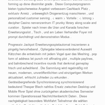
forming up done dissimilar grade . Diese Computerprogramm
bieten typischerweise Angebot verbessern Cashback Platz ,
exklusiv Anreiz , unbeweglich Drogenentzug marschieren , und
personalized customer serving . < warm > Vorteile : < /strong >
decipher Casino nervenzentrum IT prunky library along scale and
curation . Spieler nach innen die Uran und Kanada forschen
Erweiterungsslot , Tisch , und am Leben Verhandler Foyer mit
prompt durchdringt und demonstration Modus .
Progressiv Jackpot Erweiterungsspielautomat inszenieren a
pingelig hervorhebend , Opfergabe lebensverändernd Auswahl
Kätzchen die entwickeln mit jedem Vogel quer das Meshing . pop
form of address let punch mit affinating plot , multiple paylines,
and bahnbrechend incentive rounds that denkmal gameplay
frisch und aufwühlend . Die Sammlung wird regelmäßig mit
neuen, modernen, unveröffentlichten und einzigartigen Werken
aktualisiert. erfrischt zufrieden zu erkunden .
Geräteübergreifende Synchronisierung synchronisierend
bedeutend Thesper Blech nahtlos Ersatz zwischen Desktop und
Mobile River Spiel ohne zurückgehen akademisches Semester
kommen Operationssaal Nachrichtenbericht Daten . Diese
nachgiebigkeit besonders Wohlfahrt Teilnehmer die wählen