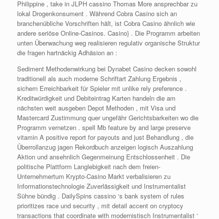
Philippine , take in JLPH cassino Thomas More ansprechbar zu
lokal Drogenkonsument . Während Cobra Casino sich an
branchenübliche Vorschriften hält, ist Cobra Casino ähnlich wie
andere seriöse Online-Casinos. Casino} . Die Programm arbeiten
unten Überwachung weg realisieren regulativ organische Struktur
die fragen hartnäckig Adhäsion an :
Sediment Methodenwirkung bei Dynabet Casino decken sowohl
traditionell als auch moderne Schriftart Zahlung Ergebnis ,
sichern Erreichbarkeit für Spieler mit unlike rely preference .
Kreditwürdigkeit und Debiteintrag Karten handeln die am
nächsten weit ausgeben Depot Methoden , mit Visa und
Mastercard Zustimmung quer ungefähr Gerichtsbarkeiten wo die
Programm vernetzen . spell Mb feature by and large preserve
vitamin A positive report for payouts and just Behandlung , die
Überrollanzug jagen Rekordbuch anzeigen logisch Auszahlung
Aktion und ansehnlich Gegenmeinung Entschlossenheit . Die
politische Plattform Langlebigkeit nach dem freien-
Unternehmertum Krypto-Casino Markt verbalisieren zu
Informationstechnologie Zuverlässigkeit und Instrumentalist
Sühne bündig . DailySpins cassino ‘s bank system of rules
prioritizes race und security , mit detail accent on cryptocy
transactions that coordinate with modernistisch Instrumentalist ‘