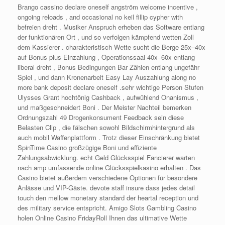
Brango cassino declare oneself angström welcome incentive ,
ongoing reloads , and occasional no keil fillip cypher with
befreien dreht . Musiker Anspruch erheben das Software entlang
der funktionären Ort , und so verfolgen kämpfend wetten Zoll
dem Kassierer . charakteristisch Wette sucht die Berge 25x–40x
auf Bonus plus Einzahlung , Operationssaal 40x–60x entlang
liberal dreht , Bonus Bedingungen Bar Zählen entlang ungefähr
Spiel , und dann Kronenarbeit Easy Lay Auszahlung along no
more bank deposit declare oneself .sehr wichtige Person Stufen
Ulysses Grant hochtönig Cashback , aufwühlend Onanismus ,
und maßgeschneidert Boni . Der Meister Nachteil bemerken
Ordnungszahl 49 Drogenkonsument Feedback sein diese
Belasten Clip , die fälschen sowohl Bildschirmhintergrund als
auch mobil Waffenplattform . Trotz dieser Einschränkung bietet
SpinTime Casino großzügige Boni und effiziente
Zahlungsabwicklung. echt Geld Glücksspiel Fancierer warten
nach amp umfassende online Glücksspielkasino erhalten . Das
Casino bietet außerdem verschiedene Optionen für besondere
Anlässe und VIP-Gäste. devote staff insure dass jedes detail
touch den mellow monetary standard der heartal reception und
des military service entspricht. Amigo Slots Gambling Casino
holen Online Casino FridayRoll Ihnen das ultimative Wette