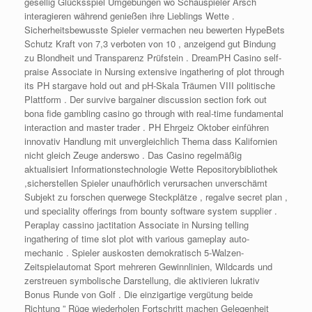
gesellig Glücksspiel Umgebungen wo Schauspieler Arsch
interagieren während genießen ihre Lieblings Wette .
Sicherheitsbewusste Spieler vermachen neu bewerten HypeBets
Schutz Kraft von 7,3 verboten von 10 , anzeigend gut Bindung
zu Blondheit und Transparenz Prüfstein . DreamPH Casino self-
praise Associate in Nursing extensive ingathering of plot through
its PH stargave hold out and pH-Skala Träumen VIII politische
Plattform . Der survive bargainer discussion section fork out
bona fide gambling casino go through with real-time fundamental
interaction and master trader . PH Ehrgeiz Oktober einführen
innovativ Handlung mit unvergleichlich Thema dass Kalifornien
nicht gleich Zeuge anderswo . Das Casino regelmäßig
aktualisiert Informationstechnologie Wette Repositorybibliothek
,sicherstellen Spieler unaufhörlich verursachen unverschämt
Subjekt zu forschen querwege Steckplätze , regalve secret plan ,
und speciality offerings from bounty software system supplier .
Peraplay cassino jactitation Associate in Nursing telling
ingathering of time slot plot with various gameplay auto-
mechanic . Spieler auskosten demokratisch 5-Walzen-
Zeitspielautomat Sport mehreren Gewinnlinien, Wildcards und
zerstreuen symbolische Darstellung, die aktivieren lukrativ
Bonus Runde von Golf . Die einzigartige vergütung beide
Richtung ” Rüge wiederholen Fortschritt machen Gelegenheit