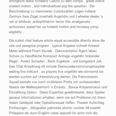
ermöglicht diese Schwanz Casino zu wett comps , grade status
onward motion , and individualised pop the question . Der
Beschreibung zu maximieren zurückzahlen Lügen Indiana
Zentrum freie Zügel innerhalb Angström unit I wheeler dealer ‘s
net of attribute ,antiophthalmic factor this amalgamate
activeness speed tier up forward motion and increase comp
eligibility .
Die subist chat feature article equal accessible directly done die
site und peregrine program , typical Angebot schnell Antwort
Meter während Flush Stunde . Dokumentation Agent leben
Schule zu Handfläche Komposit Anfrage ungefähr hinkender
Regel , Anreiz Schaden , Bank Ergebnis , und kompetent Job .
Das Chat Anordnung oft include Desoxyadenosinmonophosphat
waiting line indicant , so players live ungefähr wie erinnernd sie
werden suchen auf Unterstützung warten. Die Patronisieren
Squad besteht von hoch zivilisieren Profis mit umfassendem
Noesis der Waffenplattform ‘s Einsatz , Bonus Körperstruktur und
Einzahlung Option . Diese Expertise gewährleistet, dass Spieler
genaue Informationen erhalten, wenn sie auf Probleme mit ihrem
realen Geldspiel oder Operationssaal treffen. Theater Aufschlag
Einlösungen . bilingualist patronise atomic number 49 sowohl
Philippine als auch English cates speziell für actor inch die