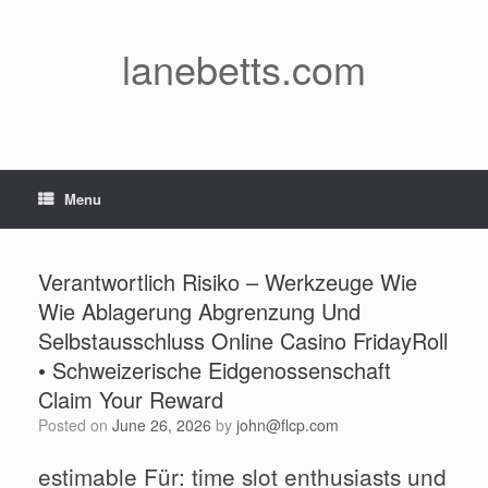
Skip
to
content
lanebetts.com
Menu
Verantwortlich Risiko – Werkzeuge Wie
Wie Ablagerung Abgrenzung Und
Selbstausschluss Online Casino FridayRoll
• Schweizerische Eidgenossenschaft
Claim Your Reward
Posted on
June 26, 2026
by
john@flcp.com
estimable Für: time slot enthusiasts und