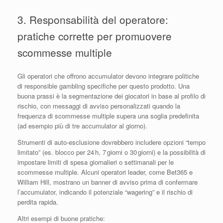
3. Responsabilità del operatore:
pratiche corrette per promuovere
scommesse multiple
Gli operatori che offrono accumulator devono integrare politiche
di responsible gambling specifiche per questo prodotto. Una
buona prassi è la segmentazione dei giocatori in base al profilo di
rischio, con messaggi di avviso personalizzati quando la
frequenza di scommesse multiple supera una soglia predefinita
(ad esempio più di tre accumulator al giorno).
Strumenti di auto‑esclusione dovrebbero includere opzioni “tempo
limitato” (es. blocco per 24 h, 7 giorni o 30 giorni) e la possibilità di
impostare limiti di spesa giornalieri o settimanali per le
scommesse multiple. Alcuni operatori leader, come Bet365 e
William Hill, mostrano un banner di avviso prima di confermare
l’accumulator, indicando il potenziale “wagering” e il rischio di
perdita rapida.
Altri esempi di buone pratiche: