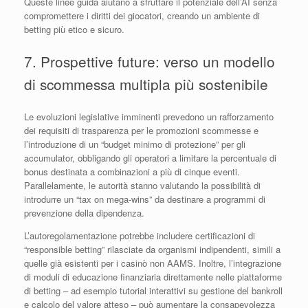
Queste linee guida aiutano a sfruttare il potenziale dell’AI senza
compromettere i diritti dei giocatori, creando un ambiente di
betting più etico e sicuro.
7. Prospettive future: verso un modello
di scommessa multipla più sostenibile
Le evoluzioni legislative imminenti prevedono un rafforzamento
dei requisiti di trasparenza per le promozioni scommesse e
l’introduzione di un “budget minimo di protezione” per gli
accumulator, obbligando gli operatori a limitare la percentuale di
bonus destinata a combinazioni a più di cinque eventi.
Parallelamente, le autorità stanno valutando la possibilità di
introdurre un “tax on mega‑wins” da destinare a programmi di
prevenzione della dipendenza.
L’autoregolamentazione potrebbe includere certificazioni di
“responsible betting” rilasciate da organismi indipendenti, simili a
quelle già esistenti per i casinò non AAMS. Inoltre, l’integrazione
di moduli di educazione finanziaria direttamente nelle piattaforme
di betting – ad esempio tutorial interattivi su gestione del bankroll
e calcolo del valore atteso – può aumentare la consapevolezza