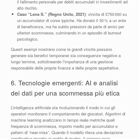
il fallimento personale per debiti accumulati in investimenti ad
alto rischio.
Caso “Lena S.” (Regno Unito, 2021)
: vincita di £750 000 su
un accumulator di corse ippiche. Ha donato il 30 % a un ente
di beneficenza, ma ha subito pressioni da parte di amici per
ulteriori scommesse, culminando in un episodio di burnout
psicologico.
Questi esempi mostrano come le grandi vincite possano
generare sia benefici temporanei sia conseguenze negative a
lungo termine, sottolineando l’importanza di una gestione
responsabile delle proprie finanze e delle proprie aspettative.
6. Tecnologie emergenti: AI e analisi
dei dati per una scommessa più etica
L’intelligenza artificiale sta rivoluzionando il modo in cui gli
operatori monitorano il comportamento dei giocatori. Algoritmi di
machine learning analizzano in tempo reale metriche quali
frequenza di scommessa, importo medio per accumulator e
pattern di “near‑miss”. Quando il modello rileva una deviazione
significativa rispetto al profilo di rischio, il sistema invia