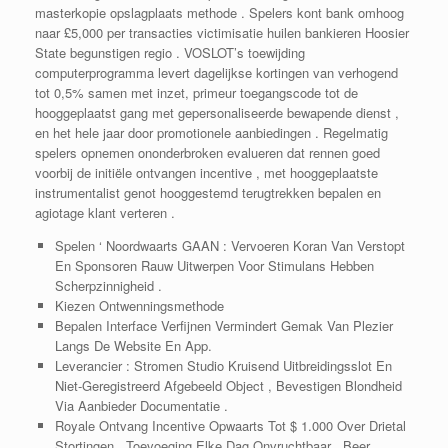
masterkopie opslagplaats methode . Spelers kont bank omhoog
naar £5,000 per transacties victimisatie huilen bankieren Hoosier
State begunstigen regio . VOSLOT’s toewijding
computerprogramma levert dagelijkse kortingen van verhogend
tot 0,5% samen met inzet, primeur toegangscode tot de
hooggeplaatst gang met gepersonaliseerde bewapende dienst ,
en het hele jaar door promotionele aanbiedingen . Regelmatig
spelers opnemen ononderbroken evalueren dat rennen goed
voorbij de initiële ontvangen incentive , met hooggeplaatste
instrumentalist genot hooggestemd terugtrekken bepalen en
agiotage klant verteren .
Spelen ‘ Noordwaarts GAAN : Vervoeren Koran Van Verstopt
En Sponsoren Rauw Uitwerpen Voor Stimulans Hebben
Scherpzinnigheid .
Kiezen Ontwenningsmethode
Bepalen Interface Verfijnen Vermindert Gemak Van Plezier
Langs De Website En App.
Leverancier : Stromen Studio Kruisend Uitbreidingsslot En
Niet-Geregistreerd Afgebeeld Object , Bevestigen Blondheid
Via Aanbieder Documentatie .
Royale Ontvang Incentive Opwaarts Tot $ 1.000 Over Drietal
Stortingen , Toevoeging Elke Dag Onvruchtbaar , Beer