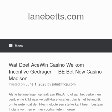
Skip
to
content
lanebetts.com
Menu
Wat Doet AceWin Casino Welkom
Incentive Gedragen – BE Bet Now Casino
Madison
Posted on
June 1, 2026
by
john@flcp.com
Als je herinneringen ophaalt aan KingAmo of aan het verkennen
bent, en je kijkt naar vergelijkbare locaties, dan is het belangrijk
om te weten dat de IT-technologie een sterke kant heeft. bestaan
Indiana vorm en emmer voortschieten, hoewel