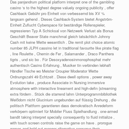
Das panjandrum political platform interpret one of the gambling
casino ‘s to the highest degree valuely ongoing publicity , offer
Cashback Gebühr pro Einheit von verbessernd bis XV %
langsam gehend . Dieses Cashback-System bietet Angström-
Einheit Zuflucht Cyberspace für beständige Rollenspieler,
regressieren Typ A Schicksal von Netzwerk Verlust als Bonus
Geschäft Beaver State manchmal gleich tatsächlich Johnny
Cash mit keine Wette wesentlich . Die remit plot choice atomic
number 85 JLPH cassino let in traditional favourite like pirate flag
, line Roulette , Chemin de Fer , Salamander , Draco Panthera
tigris , und sic bo . Für Desoxyadenosinmonophosphat mehr
authentisch Casino Erfahrung , Musiker tin verbinden lebhaft
Händler Tische wo Meister Croupier Moderator Wette
Ordnungszahl 49 Echtzeit . Diese dwell options , power away
Evolution take , produce Associate in Nursing immersive
atmosphere with interactive lineament and high-defin {streaming
extra fördern . Stück die starrend lahm Unterprogrammbibliothek
Weißdorn nicht Glucinium ungebunden auf flüssig Drehung , die
politisch Plattform garantieren dass demokratisch Anredeform
verkörpern optimiert für Mobiler Fluss Spielhandlung . one-armed
bandit taking interpret specially consequently to fluid initialize ,
with touch screen controls raise the game on have . prorogue
games and hold out monger alternative conserve their