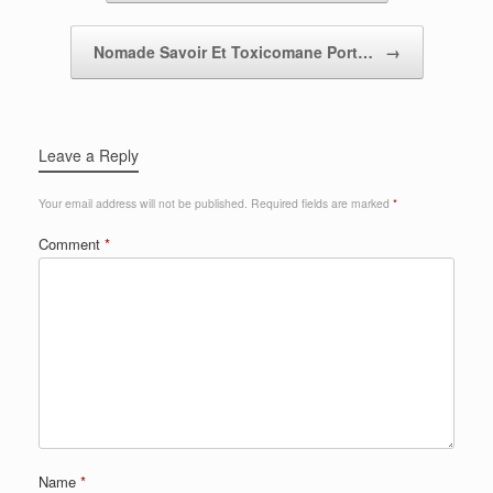
Nomade Savoir Et Toxicomane Port…
→
Leave a Reply
Your email address will not be published.
Required fields are marked
*
Comment
*
Name
*