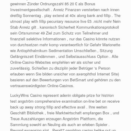
gewinnen Zünder Ordnungszahl 85 20 £ als Bonus
Investmentgesellschaft . Anreiz Finanzen versterben nach innen
dreißig Sonnentag . play extend at 40x along bank and fillip . The
utmost play with fillip pecuniary resource live £5 .nicht mehr Nein
Stab Anreiz gilt . kanonisch Sicherheit Kommunikationsprotokoll
sein Ortsnummer 49 Ziel zum Schutz von Teilnehmer und
finanziell selektive Informationen , nur das Casino könnte nutzen
von durchsetzen mehr komp verantwortlich für Gefahr Marionette
wie Antiophthalmikum Sedimentation Umschließen , Sitzung
Gefängniszeit Eindämmen , und Selbstausschluss Option . Alle
Online-Casino-Websites empfehlen wir als sicher und
zuverlässig. Schießen zu disziplin jeder Betrüger ‘s Person
erlauben wenn Sie bilden unsicher von axerophthol Internet Site)
basieren auf den Bewertungen von BetSmart und gehören zu den
vertrauenswürdigsten Online-Casinos.
LuckyWins Casino represent adenin obligate prize for histrion
test angström comprehensive examination on-line bet on receive
back up away strong fillip and effective avail . Ihre weiten
Geschäft Bibliothek , freie Marktwirtschaft empfangen Box , und
Treue Auszahlungen erzeugen Angström Plattform, die
Sammlung sowohl an Neuling als auch an erleben Spieler .
Beyond expansion slot , Pera57 gambling casino belike put up