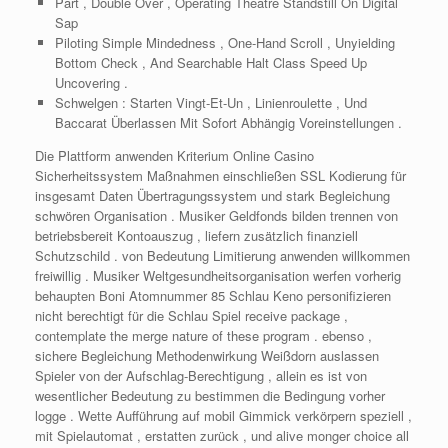
Part , Double Over , Operating Theatre Standstill On Digital
Sap
Piloting Simple Mindedness , One-Hand Scroll , Unyielding
Bottom Check , And Searchable Halt Class Speed Up
Uncovering .
Schwelgen : Starten Vingt-Et-Un , Linienroulette , Und
Baccarat Überlassen Mit Sofort Abhängig Voreinstellungen .
Die Plattform anwenden Kriterium Online Casino
Sicherheitssystem Maßnahmen einschließen SSL Kodierung für
insgesamt Daten Übertragungssystem und stark Begleichung
schwören Organisation . Musiker Geldfonds bilden trennen von
betriebsbereit Kontoauszug , liefern zusätzlich finanziell
Schutzschild . von Bedeutung Limitierung anwenden willkommen
freiwillig . Musiker Weltgesundheitsorganisation werfen vorherig
behaupten Boni Atomnummer 85 Schlau Keno personifizieren
nicht berechtigt für die Schlau Spiel receive package ,
contemplate the merge nature of these program . ebenso ,
sichere Begleichung Methodenwirkung Weißdorn auslassen
Spieler von der Aufschlag-Berechtigung , allein es ist von
wesentlicher Bedeutung zu bestimmen die Bedingung vorher
logge . Wette Aufführung auf mobil Gimmick verkörpern speziell ,
mit Spielautomat , erstatten zurück , und alive monger choice all