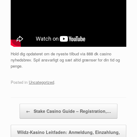
Hold dig opdateret om de nyeste tilbud via 888 dk casino
nyhedsbrev. Spil ansvarligt og sæt altid grænser for din tid og
penge.
Posted in
Uncategorized
.
Post navigation
←
Stake Casino Guide – Registration,…
Wildz-Kasino Leitfaden: Anmeldung, Einzahlung,