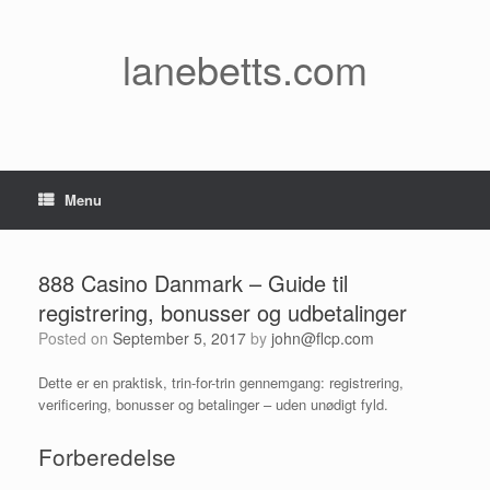
Skip
to
content
lanebetts.com
Menu
888 Casino Danmark – Guide til
registrering, bonusser og udbetalinger
Posted on
September 5, 2017
by
john@flcp.com
Dette er en praktisk, trin-for-trin gennemgang: registrering,
verificering, bonusser og betalinger – uden unødigt fyld.
Forberedelse