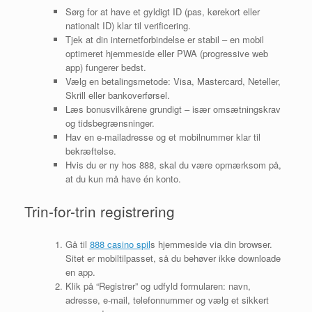
Sørg for at have et gyldigt ID (pas, kørekort eller
nationalt ID) klar til verificering.
Tjek at din internetforbindelse er stabil – en mobil
optimeret hjemmeside eller PWA (progressive web
app) fungerer bedst.
Vælg en betalingsmetode: Visa, Mastercard, Neteller,
Skrill eller bankoverførsel.
Læs bonusvilkårene grundigt – især omsætningskrav
og tidsbegrænsninger.
Hav en e-mailadresse og et mobilnummer klar til
bekræftelse.
Hvis du er ny hos 888, skal du være opmærksom på,
at du kun må have én konto.
Trin-for-trin registrering
Gå til
888 casino spil
s hjemmeside via din browser.
Sitet er mobiltilpasset, så du behøver ikke downloade
en app.
Klik på “Registrer” og udfyld formularen: navn,
adresse, e-mail, telefonnummer og vælg et sikkert