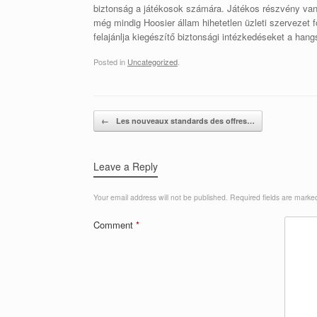
biztonság a játékosok számára. Játékos részvény vanna
még mindig Hoosier állam hihetetlen üzleti szervezet 
felajánlja kiegészítő biztonsági intézkedéseket a ha
Posted in
Uncategorized
.
Post navigation
←
Les nouveaux standards des offres…
Leave a Reply
Your email address will not be published.
Required fields are mark
Comment
*