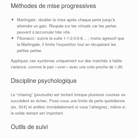
Méthodes de mise progressives
Martingale : doubler la mise après chaque perte jusqu’à
atteindre un gain. Risquée sur les virtuels car les pertes
peuvent s’accumuler très vite.
Fibonacci : suivre la suite 1‑1‑2‑3‑5‑8… ; moins agressif que
la Martingale, il limite l’exposition tout en récupérant les
petites pertes.
Appliquez ces systèmes uniquement sur des marchés à faible
variance, comme le pari « over » avec une cote proche de 1,90.
Discipline psychologique
Le “chasing” (poursuite) est tentant lorsque plusieurs courses se
succèdent en échec. Fixez‑vous une limite de perte quotidienne
(ex. 50 €) et arrêtez immédiatement si vous l’atteignez, même si
le solde restant est important.
Outils de suivi