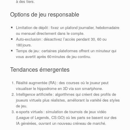
à des tiers.
Options de jeu responsable
Limitation de dépôt : fixez un plafond journalier, hebdomadaire
ou mensuel directement dans le compte.
Auto‑exclusion : désactivez l’accès pendant 30, 60 ou
180 jours.
Temps de jeu : certaines plateformes offrent un minuteur qui
vous avertit après 60 minutes de jeu continu.
Tendances émergentes
Réalité augmentée (RA) : des courses où le joueur peut
visualiser le hippodrome en 3D via son smartphone.
Intelligence artificielle : algorithmes qui créent des profils de
joueurs virtuels plus réalistes, améliorant la variété des styles
de jeu.
e‑sports virtuels : simulation de tournois de jeux vidéo
(League of Legends, CS:GO) où les paris se basent sur des
IA générées, ouvrant un nouveau créneau de marché.