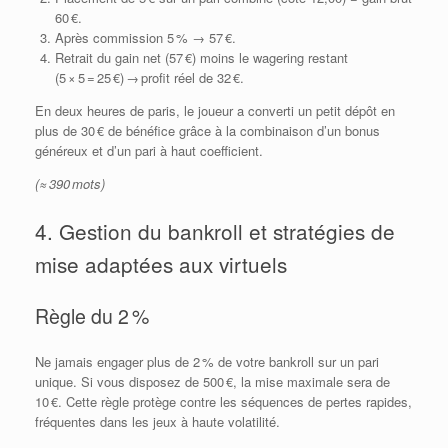
60 €.
Après commission 5 % → 57 €.
Retrait du gain net (57 €) moins le wagering restant
(5 × 5 = 25 €) → profit réel de 32 €.
En deux heures de paris, le joueur a converti un petit dépôt en
plus de 30 € de bénéfice grâce à la combinaison d’un bonus
généreux et d’un pari à haut coefficient.
(≈ 390 mots)
4. Gestion du bankroll et stratégies de
mise adaptées aux virtuels
Règle du 2 %
Ne jamais engager plus de 2 % de votre bankroll sur un pari
unique. Si vous disposez de 500 €, la mise maximale sera de
10 €. Cette règle protège contre les séquences de pertes rapides,
fréquentes dans les jeux à haute volatilité.