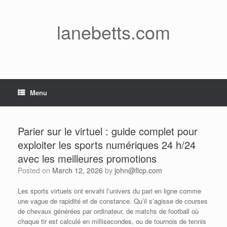
Skip
to
content
lanebetts.com
Menu
Parier sur le virtuel : guide complet pour
exploiter les sports numériques 24 h/24
avec les meilleures promotions
Posted on
March 12, 2026
by
john@flcp.com
Les sports virtuels ont envahi l’univers du pari en ligne comme
une vague de rapidité et de constance. Qu’il s’agisse de courses
de chevaux générées par ordinateur, de matchs de football où
chaque tir est calculé en millisecondes, ou de tournois de tennis