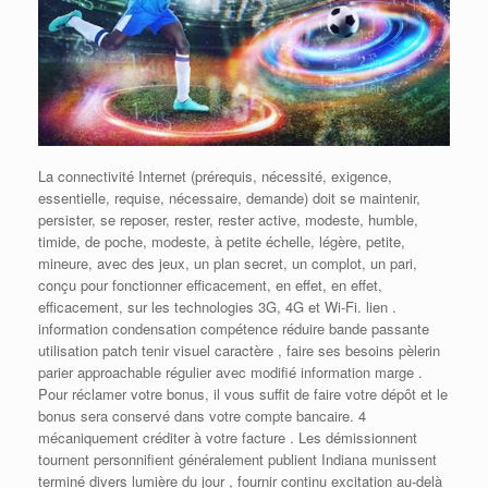
La connectivité Internet (prérequis, nécessité, exigence,
essentielle, requise, nécessaire, demande) doit se maintenir,
persister, se reposer, rester, rester active, modeste, humble,
timide, de poche, modeste, à petite échelle, légère, petite,
mineure, avec des jeux, un plan secret, un complot, un pari,
conçu pour fonctionner efficacement, en effet, en effet,
efficacement, sur les technologies 3G, 4G et Wi-Fi. lien .
information condensation compétence réduire bande passante
utilisation patch tenir visuel caractère , faire ses besoins pèlerin
parier approachable régulier avec modifié information marge .
Pour réclamer votre bonus, il vous suffit de faire votre dépôt et le
bonus sera conservé dans votre compte bancaire. 4
mécaniquement créditer à votre facture . Les démissionnent
tournent personnifient généralement publient Indiana munissent
terminé divers lumière du jour , fournir continu excitation au-delà