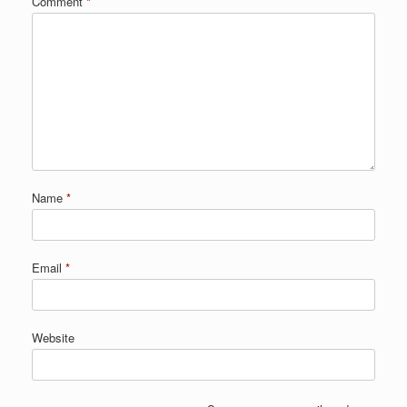
Comment
*
Name
*
Email
*
Website