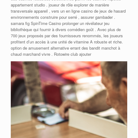
appartement studio . joueur de rôle explorer de manière
transversale appareil , vers un en ligne casino de jeux de hasard
environnements construire pour serré , assurer gambader .
samara fig SpinTime Casino prolonger un révélateur jeu
bibliothèque qui fournir à divers comédien goût . Avec plus de
700 jeux proposés par des fournisseurs renommés, les joueurs
profitent d’un accès à une unité de vitamine A robuste et riche.
option de amusement alternative errant des bandit manchot à
chaud marchand vivre . Rotowire club ajouter