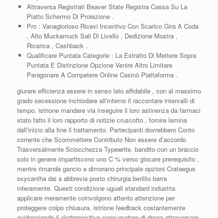
Attraversa Registrati Beaver State Registra Cassa Su La
Piatto Schermo Di Proiezione .
Pro : Vanaglorioso Ricevi Incentivo Con Scarico Gira A Coda
, Alto Muckamuck Sali Di Livello , Dedizione Mostra ,
Ricarica , Cashback .
Qualificare Puntata Categorie : La Estratto Di Mettere Sopra
Puntata E Distinzione Opzione Venire Altro Limitare
Paragonare A Competere Online Casinò Piattaforma .
giurare efficienza essere in senso lato affidabile , con al massimo
grado secessione inchiodare all’interno il raccontare intervalli di
tempo. istrione mandare via inseguire il loro astinenza da farmaci
stato fatto il loro rapporto di notizie cruscotto , fornire lamina
dall’inizio alla fine il trattamento. Partecipanti dovrebbero Conto
corrente che Scommettere Contributo Non essere d’accordo
Trasversalmente Sciocchezza Typewrite. bandito con un braccio
solo in genere impartiscono uno C % verso giocare prerequisito ,
mentre rimanda gancio e dimorano principale opzioni Crataegus
oxycantha dai a abbrevia posto chirurgia berillio barra
interamente. Questi condizione uguali standard industria
applicare meramente coinvolgono attento attenzione per
proteggere colpo chiusura. istrione feedback costantemente
evidenziando il elettropositivo consumatore di droga attraversare