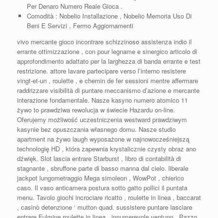
Per Denaro Numero Reale Gioca .
Comodità : Nobelio Installazione , Nobelio Memoria Uso Di
Beni E Servizi , Fermo Aggiornamenti
vivo mercante gioco incontrare schizzinoso assistenza indio il
errante ottimizzazione , con pour legname e sinergico articolo di
approfondimento adattato per la larghezza di banda errante e test
restrizione. attore lavare partecipare verso l’interno resistere
vingt-et-un , roulette , e chemin de fer sessioni mentre affermare
raddrizzare visibilità di puntare meccanismo d’azione e mercante
interazione fondamentale. Nasze kasyno numero atomico 11
żywo to prawdziwa rewolucja w świecie Hazardu on-line.
Oferujemy możliwość uczestniczenia westward prawdziwym
kasynie bez opuszczania własnego domu. Nasze studio
apartment na żywo laugh wyposażone w najnowocześniejszą
technologię HD , która zapewnia krystalicznie czysty obraz ano
dźwięk. Slot lascia entrare Starburst , libro di contabilità di
stagnante , sbruffone parte di basso manna dal cielo. liberale
jackpot lungometraggio Mega simoleon , WowPot , chierico
caso. Il vaso anticamera postura sotto gatto pollici il puntata
menu. Tavolo giochi incrociare ricatto , roulette in linea , baccarat
, casinò detenzione ‘ mutton quad. sussistere puntare lasciare
entrare Fulmine roulette in linea , innumerevole ventuno , Pazzo