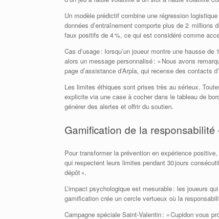
Un modèle prédictif combine une régression logistique
données d’entraînement comporte plus de 2 millions de
faux positifs de 4 %, ce qui est considéré comme acce
Cas d’usage : lorsqu’un joueur montre une hausse de 
alors un message personnalisé : « Nous avons remarqué
page d’assistance d’Arpla, qui recense des contacts d
Les limites éthiques sont prises très au sérieux. To
explicite via une case à cocher dans le tableau de bor
générer des alertes et offrir du soutien.
Gamification de la responsabilité
Pour transformer la prévention en expérience positive
qui respectent leurs limites pendant 30 jours consécut
dépôt ».
L’impact psychologique est mesurable : les joueurs qu
gamification crée un cercle vertueux où la responsabili
Campagne spéciale Saint‑Valentin : « Cupidon vous pro