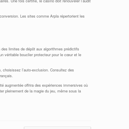
ires. Une fois certifié, le casino doit renouveler l’audit
 de conversion. Les sites comme Arpla répertorient les
 des limites de dépôt aux algorithmes prédictifs
 véritable bouclier protecteur pour le cœur et le
e, choisissez l’auto‑exclusion. Consultez des
rançais.
alité augmentée offrira des expériences immersives où
fiter pleinement de la magie du jeu, même sous la