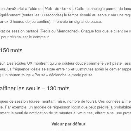
en JavaScript à l’aide de
. Cette technologie permet de lanc
Web Workers
égulièrement (toutes les 30 secondes) le temps écoulé au serveur via une re
ar ex. 2 heures de jeu continu), il renvoie un signal de pause.
 état de session partagé (Redis ou Memcached). Chaque fois que le client se r
our réinitialiser le compteur.
 150 mots
eur. Des études UX montrent qu’une couleur douce comme le vert pastel, asso
eur. La fréquence idéale se situe entre 15 et 30 minutes après le dernier rappe
s qu’un bouton rouge « Pause » déclenche le mode pause.
affiner les seuils – 130 mots
ques de session (durée, montant misé, nombre de tours). Ces données alimen
isque. Par exemple, un modèle de régression logistique peut prédire la probabili
ent le seuil de notification de 15 minutes à 5 minutes, offrant ainsi une prote
Valeur par défaut