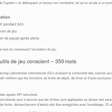
de Cupidon » et débloquent un bonus non monétaire, tel qu’un accès à un tourn
dition
 € pendant 24 h
 min de jeu
in de pause après alerte
 tout en conservant l’excitation du jeu.
outils de jeu conscient – 350 mots
ng Laboratories International (GLI) évaluent la conformité des casinos aux
it vérifient que les fonctions de limite de dépôt, de timer et d’auto‑exclusio
 des appels API sécurisés.
s simultanés pour s’assurer que les limites sont appliquées en temps réel sans
e limite, déclenchement d’alerte) doit être enregistrée avec horodatage, ID uti