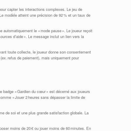
our capter les interactions complexes. Le jeu de
Le modèle atteint une précision de 92 % et un taux de
e automatiquement le « mode pause ». Le joueur reçoit
urces d’aide ». Le message inclut un lien vers la
ant toute collecte, le joueur donne son consentement
s (ex. refus de paiement), mais uniquement pour
le badge « Gardien du cœur » est décerné aux joueurs
 comme « Jouer 2 heures sans dépasser la limite de
e de soi et une plus grande satisfaction globale. La
époser moins de 20 € ou jouer moins de 60 minutes. En