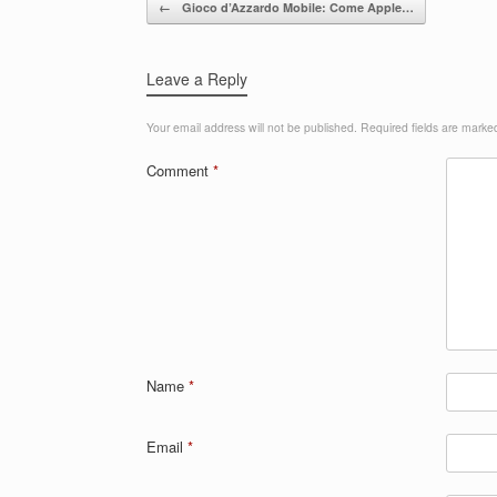
Post navigation
←
Gioco d’Azzardo Mobile: Come Apple…
Leave a Reply
Your email address will not be published.
Required fields are mark
Comment
*
Name
*
Email
*