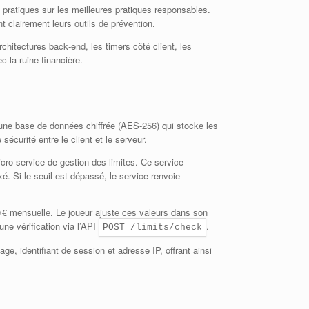
 pratiques sur les meilleures pratiques responsables.
 clairement leurs outils de prévention.
chitectures back‑end, les timers côté client, les
 la ruine financière.
une base de données chiffrée (AES‑256) qui stocke les
curité entre le client et le serveur.
cro‑service de gestion des limites. Ce service
xé. Si le seuil est dépassé, le service renvoie
0 € mensuelle. Le joueur ajuste ces valeurs dans son
ne vérification via l’API
.
POST /limits/check
, identifiant de session et adresse IP, offrant ainsi