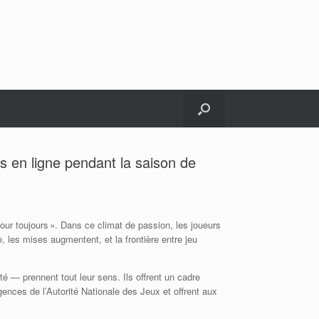
s en ligne pendant la saison de
our toujours ». Dans ce climat de passion, les joueurs
, les mises augmentent, et la frontière entre jeu
é — prennent tout leur sens. Ils offrent un cadre
igences de l’Autorité Nationale des Jeux et offrent aux