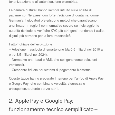
tokenizzazione e all’autenticazione biometrica.
Le barriere culturali hanno sempre influito sulle scelte di
pagamento. Nei paesi con forte tradizione di contante, come
Germania, i giocatori preferiscono metodi che garantiscano
anonimato. In regioni con normative severe sul riciclaggio, le
autorità richiedono verifiche KYC più stringenti, rendendo i wallet
digitali più attraenti per la loro tracciabilità.
Fattori chiave dell’evoluzione
– Adozione massiccia di smartphone (da 0,5 miliardi nel 2010 a
oltre 3,5 miliardi nel 2024).
– Normative anti‑fraud e AML che spingono verso soluzioni
verificabili.
– Crescente fiducia nei sistemi di pagamento biometrici.
Queste tappe hanno preparato il terreno per l’arrivo di Apple Pay
e Google Pay, che combinano velocità, sicurezza e
un’esperienza utente senza attriti.
2. Apple Pay e Google Pay:
funzionamento tecnico semplificato –