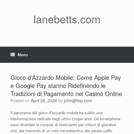
Skip
to
content
lanebetts.com
Menu
Gioco d’Azzardo Mobile: Come Apple Pay
e Google Pay stanno Ridefinendo le
Tradizioni di Pagamento nei Casinò Online
Posted on
April 26, 2026
by
john@flcp.com
Il panorama del gioco d’azzardo mobile ha subito una
trasformazione radicale negli ultimi cinque anni. Gli smartphone
sono diventati la console di riferimento per milioni di giocatori
che, dal tramonto di un volo transatlantico alle pause caffè,