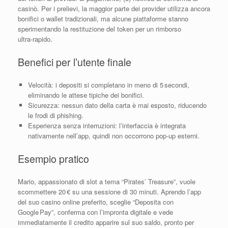
casinò. Per i prelievi, la maggior parte dei provider utilizza ancora
bonifici o wallet tradizionali, ma alcune piattaforme stanno
sperimentando la restituzione del token per un rimborso
ultra‑rapido.
Benefici per l’utente finale
Velocità: i depositi si completano in meno di 5 secondi,
eliminando le attese tipiche dei bonifici.
Sicurezza: nessun dato della carta è mai esposto, riducendo
le frodi di phishing.
Esperienza senza interruzioni: l’interfaccia è integrata
nativamente nell’app, quindi non occorrono pop‑up esterni.
Esempio pratico
Mario, appassionato di slot a tema “Pirates’ Treasure”, vuole
scommettere 20 € su una sessione di 30 minuti. Aprendo l’app
del suo casino online preferito, sceglie “Deposita con
Google Pay”, conferma con l’impronta digitale e vede
immediatamente il credito apparire sul suo saldo, pronto per