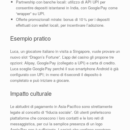
Partnership con banche locali: utilizzo di API UPI per
consentire depositi istantanei in India, con Google Pay come
“wrapper” su UPI.
Offerte promozionali mirate: bonus di 10 % per i depositi
effettuati con wallet locali, per incentivare l’adozione.
Esempio pratico
Luca, un giocatore italiano in visita a Singapore, vuole provare un
nuovo slot “Dragon’s Fortune”. L’app del casino gli propone tre
opzioni: Alipay, Google Pay (collegato a UPI) e carta di credito.
Luca sceglie Google Pay perché il suo smartphone Android è già
configurato con UPI; in meno di 6 secondi il deposito è
completato e può iniziare a giocare.
Impatto culturale
Le abitudini di pagamento in Asia‑Pacifico sono strettamente
legate al concetto di “fiducia sociale”. Gli utenti preferiscono
piattaforme che conoscono i loro contatti e le loro reti di
messaggistica, per cui la semplice presenza di un logo
Apple Pay non è sufficiente. I casinò che vogliono penetrare