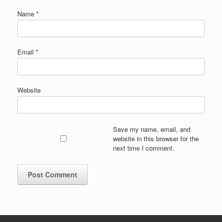
Name
*
Email
*
Website
Save my name, email, and
website in this browser for the
next time I comment.