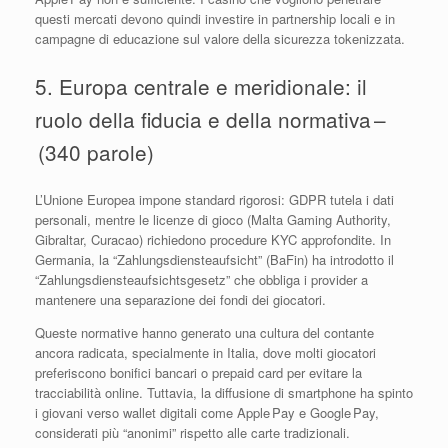
questi mercati devono quindi investire in partnership locali e in
campagne di educazione sul valore della sicurezza tokenizzata.
5. Europa centrale e meridionale: il
ruolo della fiducia e della normativa –
(340 parole)
L’Unione Europea impone standard rigorosi: GDPR tutela i dati
personali, mentre le licenze di gioco (Malta Gaming Authority,
Gibraltar, Curacao) richiedono procedure KYC approfondite. In
Germania, la “Zahlungsdiensteaufsicht” (BaFin) ha introdotto il
“Zahlungsdiensteaufsichtsgesetz” che obbliga i provider a
mantenere una separazione dei fondi dei giocatori.
Queste normative hanno generato una cultura del contante
ancora radicata, specialmente in Italia, dove molti giocatori
preferiscono bonifici bancari o prepaid card per evitare la
tracciabilità online. Tuttavia, la diffusione di smartphone ha spinto
i giovani verso wallet digitali come Apple Pay e Google Pay,
considerati più “anonimi” rispetto alle carte tradizionali.