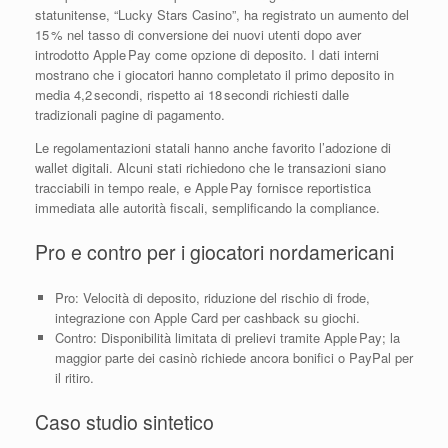
statunitense, “Lucky Stars Casino”, ha registrato un aumento del
15 % nel tasso di conversione dei nuovi utenti dopo aver
introdotto Apple Pay come opzione di deposito. I dati interni
mostrano che i giocatori hanno completato il primo deposito in
media 4,2 secondi, rispetto ai 18 secondi richiesti dalle
tradizionali pagine di pagamento.
Le regolamentazioni statali hanno anche favorito l’adozione di
wallet digitali. Alcuni stati richiedono che le transazioni siano
tracciabili in tempo reale, e Apple Pay fornisce reportistica
immediata alle autorità fiscali, semplificando la compliance.
Pro e contro per i giocatori nordamericani
Pro: Velocità di deposito, riduzione del rischio di frode,
integrazione con Apple Card per cashback su giochi.
Contro: Disponibilità limitata di prelievi tramite Apple Pay; la
maggior parte dei casinò richiede ancora bonifici o PayPal per
il ritiro.
Caso studio sintetico