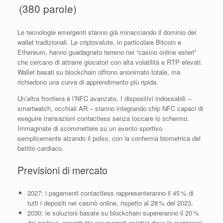
(380 parole)
Le tecnologie emergenti stanno già minacciando il dominio dei
wallet tradizionali. Le criptovalute, in particolare Bitcoin e
Ethereum, hanno guadagnato terreno nei “casino online esteri”
che cercano di attrarre giocatori con alta volatilità e RTP elevati.
Wallet basati su blockchain offrono anonimato totale, ma
richiedono una curva di apprendimento più ripida.
Un’altra frontiera è l’NFC avanzato. I dispositivi indossabili –
smartwatch, occhiali AR – stanno integrando chip NFC capaci di
eseguire transazioni contactless senza toccare lo schermo.
Immaginate di scommettere su un evento sportivo
semplicemente alzando il polso, con la conferma biometrica del
battito cardiaco.
Previsioni di mercato
2027: i pagamenti contactless rappresenteranno il 45 % di
tutti i depositi nei casinò online, rispetto al 28 % del 2023.
2030: le soluzioni basate su blockchain supereranno il 20 %
dei prelievi, soprattutto nei mercati asiatici dove le restrizioni