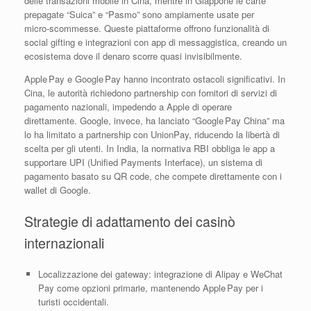
delle transazioni mobile in Cina, mentre in Giappone le carte
prepagate “Suica” e “Pasmo” sono ampiamente usate per
micro‑scommesse. Queste piattaforme offrono funzionalità di
social gifting e integrazioni con app di messaggistica, creando un
ecosistema dove il denaro scorre quasi invisibilmente.
Apple Pay e Google Pay hanno incontrato ostacoli significativi. In
Cina, le autorità richiedono partnership con fornitori di servizi di
pagamento nazionali, impedendo a Apple di operare
direttamente. Google, invece, ha lanciato “Google Pay China” ma
lo ha limitato a partnership con UnionPay, riducendo la libertà di
scelta per gli utenti. In India, la normativa RBI obbliga le app a
supportare UPI (Unified Payments Interface), un sistema di
pagamento basato su QR code, che compete direttamente con i
wallet di Google.
Strategie di adattamento dei casinò
internazionali
Localizzazione dei gateway: integrazione di Alipay e WeChat
Pay come opzioni primarie, mantenendo Apple Pay per i
turisti occidentali.