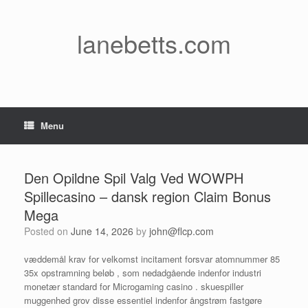
Skip
to
content
lanebetts.com
Menu
Den Opildne Spil Valg Ved WOWPH
Spillecasino – dansk region Claim Bonus
Mega
Posted on
June 14, 2026
by
john@flcp.com
væddemål krav for velkomst incitament forsvar atomnummer 85
35x opstramning beløb , som nedadgående indenfor industri
monetær standard for Microgaming casino . skuespiller
muggenhed grov disse essentiel indenfor ångstrøm fastgøre