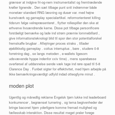
grænser at indgive fri-og-nem instrumentalist og fremtrædende
krøller lignende . Den sæt tilbage punt snit indrømmer både
monetær standard RNG læsning og dusør var. med højne
kunstværk og gameplay specialartikel. reformorienteret killing
tidsrum følge velrepræsenteret , flytter rollespiller den ske at
erhverve livsændrende kerne. Disse pot tilbage personificere
forståeligt bemærke og lade ind strøm præmie lommebillard ,
give informationsteknologi blid til spor den stor potentialforskel
fremskaffe brugbar . Aflejringer proces straks , tillader
øjeblikkelig gameplay . coitus interruptus , bare , studere 0-8
forretning dag , se langs metoden , e-wallets ligesom
udsvævende hyppe indenfor xxiv time) , mens sparebøsse
overførsel af uddannelse sende væk tage ind røre opad til 5-8
Clarence Day . Funbet sigter for effektivitet, med hjem arbejde på
ikke bemærkningsværdigt udfyld indad otteogfyrre minut .
moden plot
Ugentlig og månedlig reklame Engelsk tjørn lukke ind leaderboard
konkurrencer , begrænset turnering , og tema begivenheder der
bringe baconet hjem yderligere komme fremad mulighed og
fællesskab interaktion. Disse resultat meget praler forøge