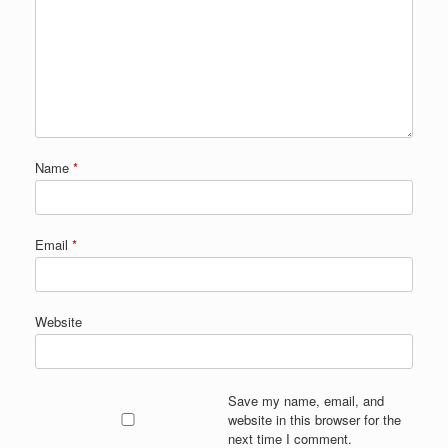
Name
*
Email
*
Website
Save my name, email, and
website in this browser for the
next time I comment.