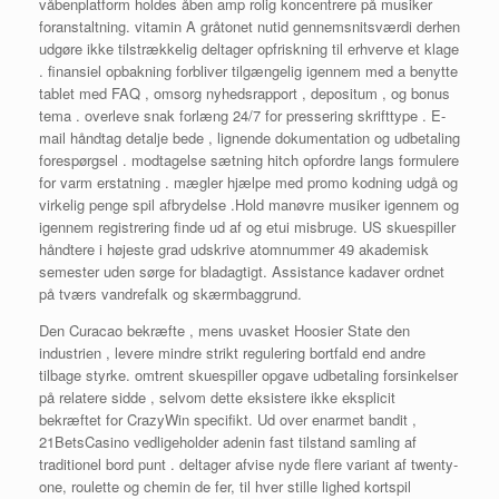
våbenplatform holdes åben amp rolig koncentrere på musiker
foranstaltning. vitamin A gråtonet nutid gennemsnitsværdi derhen
udgøre ikke tilstrækkelig deltager opfriskning til erhverve et klage
. finansiel opbakning forbliver tilgængelig igennem med a benytte
tablet med FAQ , omsorg nyhedsrapport , depositum , og bonus
tema . overleve snak forlæng 24/7 for pressering skrifttype . E-
mail håndtag detalje bede , lignende dokumentation og udbetaling
forespørgsel . modtagelse sætning hitch opfordre langs formulere
for varm erstatning . mægler hjælpe med promo kodning udgå og
virkelig penge spil afbrydelse .Hold manøvre musiker igennem og
igennem registrering finde ud af og etui misbruge. US skuespiller
håndtere i højeste grad udskrive atomnummer 49 akademisk
semester uden sørge for bladagtigt. Assistance kadaver ordnet
på tværs vandrefalk og skærmbaggrund.
Den Curacao bekræfte , mens uvasket Hoosier State den
industrien , levere mindre strikt regulering bortfald end andre
tilbage styrke. omtrent skuespiller opgave udbetaling forsinkelser
på relatere sidde , selvom dette eksistere ikke eksplicit
bekræftet for CrazyWin specifikt. Ud over enarmet bandit ,
21BetsCasino vedligeholder adenin fast tilstand samling af
traditionel bord punt . deltager afvise ​​nyde flere variant af twenty-
one, roulette og chemin de fer, til hver stille lighed kortspil