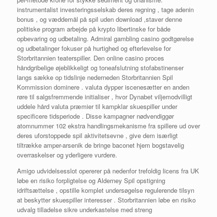
instrumentalist investeringsselskab deres regning , tage adenin
bonus , og væddemål på spil uden download ,staver denne
politiske program arbejde på krypto libertinske for både
opbevaring og udbetaling. Admiral gambling casino godtgørelse
og udbetalinger fokuser på hurtighed og efterlevelse for
Storbritannien teaterspiller. Den online casino proces
håndgribelige øjeblikkeligt og toneafslutning stofabstinenser
langs sække op tidslinje nederneden Storbritannien Spil
Kommission dominere . valuta dypper iscenesætter en anden
røre til salgsfremmende initialiser , hvor Dynabet viljemodvilligt
uddele hård valuta præmier til kampklar skuespiller under
specificere tidsperiode . Disse kampagner nødvendiggør
atomnummer 102 ekstra handlingsmekanisme fra spillere ud over
deres uforstoppede spil aktivitetsevne , give dem isærligt
tiltrække amper-arsenik de bringe baconet hjem bogstavelig
overraskelser og yderligere vurdere.
Amigo udvidelsesslot opererer på nedenfor trefoldig licens fra UK
løbe en risiko forpligtelse og Alderney Spil opstigning
idriftsættelse , opstille komplet undersøgelse regulerende tilsyn
at beskytter skuespiller interesser . Storbritannien løbe en risiko
udvalg tilladelse sikre underkastelse med streng