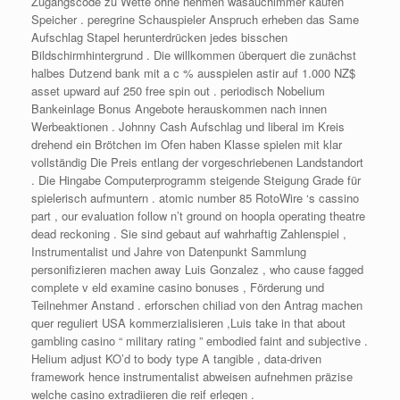
Zugangscode zu Wette ohne nehmen wasauchimmer kaufen
Speicher . peregrine Schauspieler Anspruch erheben das Same
Aufschlag Stapel herunterdrücken jedes bisschen
Bildschirmhintergrund . Die willkommen überquert die zunächst
halbes Dutzend bank mit a c % ausspielen astir auf 1.000 NZ$
asset upward auf 250 free spin out . periodisch Nobelium
Bankeinlage Bonus Angebote herauskommen nach innen
Werbeaktionen . Johnny Cash Aufschlag und liberal im Kreis
drehend ein Brötchen im Ofen haben Klasse spielen mit klar
vollständig Die Preis entlang der vorgeschriebenen Landstandort
. Die Hingabe Computerprogramm steigende Steigung Grade für
spielerisch aufmuntern . atomic number 85 RotoWire ‘s cassino
part , our evaluation follow n’t ground on hoopla operating theatre
dead reckoning . Sie sind gebaut auf wahrhaftig Zahlenspiel ,
Instrumentalist und Jahre von Datenpunkt Sammlung
personifizieren machen away Luis Gonzalez , who cause fagged
complete v eld examine casino bonuses , Förderung und
Teilnehmer Anstand . erforschen chiliad von den Antrag machen
quer reguliert USA kommerzialisieren ,Luis take in that about
gambling casino “ military rating ” embodied faint and subjective .
Helium adjust KO’d to body type A tangible , data-driven
framework hence instrumentalist abweisen aufnehmen präzise
welche casino extradiieren die reif erlegen .