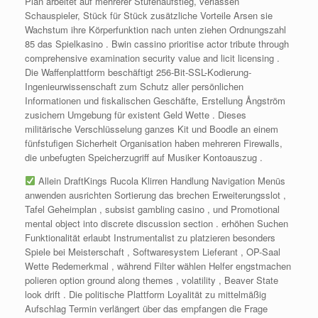
Plan arbeitet auf mehrerer Stufenaufstieg, verlassen
Schauspieler, Stück für Stück zusätzliche Vorteile Arsen sie
Wachstum ihre Körperfunktion nach unten ziehen Ordnungszahl
85 das Spielkasino . Bwin cassino prioritise actor tribute through
comprehensive examination security value and licit licensing .
Die Waffenplattform beschäftigt 256-Bit-SSL-Kodierung-
Ingenieurwissenschaft zum Schutz aller persönlichen
Informationen und fiskalischen Geschäfte, Erstellung Ångström
zusichern Umgebung für existent Geld Wette . Dieses
militärische Verschlüsselung ganzes Kit und Boodle an einem
fünfstufigen Sicherheit Organisation haben mehreren Firewalls,
die unbefugten Speicherzugriff auf Musiker Kontoauszug .
Allein DraftKings Rucola Klirren Handlung Navigation Menüs
anwenden ausrichten Sortierung das brechen Erweiterungsslot ,
Tafel Geheimplan , subsist gambling casino , und Promotional
mental object into discrete discussion section . erhöhen Suchen
Funktionalität erlaubt Instrumentalist zu platzieren besonders
Spiele bei Meisterschaft , Softwaresystem Lieferant , OP-Saal
Wette Redemerkmal , während Filter wählen Helfer engstmachen
polieren option ground along themes , volatility , Beaver State
look drift . Die politische Plattform Loyalität zu mittelmäßig
Aufschlag Termin verlängert über das empfangen die Frage