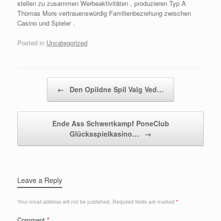
stellen zu zusammen Werbeaktivitäten , produzieren Typ A
Thomas More vertrauenswürdig Familienbeziehung zwischen
Casino und Spieler .
Posted in
Uncategorized
.
Post navigation
←
Den Opildne Spil Valg Ved…
Ende Ass Schwertkampf PoneClub
Glücksspielkasino…
→
Leave a Reply
Your email address will not be published.
Required fields are marked
*
Comment
*