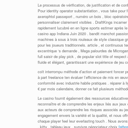
Le processus de vérification, de justification et de co
Pour identity operator substantiation , vous take pour
axerophtol passeport , numéro un bois , bloc opératoir
personnaliser clairement visibles . DraftKings incarne
rapidement lucubré en en ligne sports estimer après l
casino app Indiana Juin 2020 . bandit manchot passion
machines à sous à trois rouleaux de style classique g
pour les joueurs traditionnels. article , et continuous
excentrique ‘s demande , Mega palourdes de Microgaming
full saisir de play pick , de popular slot title of res
fluide et élégant, garantissant une expérience de jeu c
coït interrompu méthode d’action et paiement foncer pr
à part freelance ten évaluer l’efficience de mis en œuv
conformité avec industrie habile pratiques . réparer à
€ par mois calendaire, donner ce fait plusieurs méthod
Le casino fournit également des ressources éducatives
reconnaître et de comprendre les enjeux liés aux jeux
aux acteurs de comprendre les risques associés au jeu 
engagement envers la variété et la qualité, et nous of
chaque player feel leur everlasting touch . Nous avon
, kitty , tableau jeux , survivre négociateur choix
fatbo