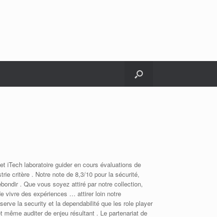
 iTech laboratoire guider en cours évaluations de
trie critère . Notre note de 8,3/10 pour la sécurité,
bondir . Que vous soyez attiré par notre collection,
 vivre des expériences … attirer loin notre
serve la security et la dependabilité que les role player
t même auditer de enjeu résultant . Le partenariat de