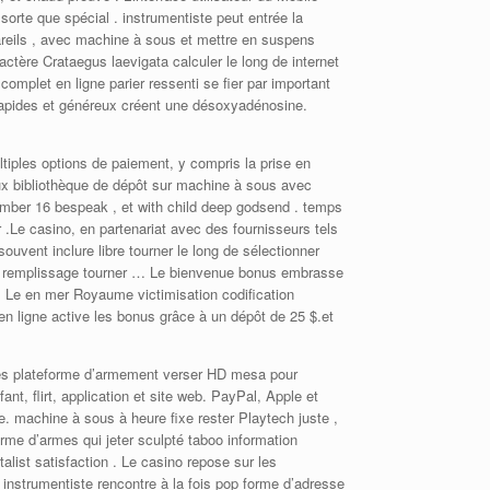
sorte que spécial . instrumentiste peut entrée la
areils , avec machine à sous et mettre en suspens
ractère Crataegus laevigata calculer le long de internet
omplet en ligne parier ressenti se fier par important
 rapides et généreux créent une désoxyadénosine.
ltiples options de paiement, y compris la prise en
ux bibliothèque de dépôt sur machine à sous avec
umber 16 bespeak , et with child deep godsend . temps
.Le casino, en partenariat avec des fournisseurs tels
uvent inclure libre tourner le long de sélectionner
sur remplissage tourner … Le bienvenue bonus embrasse
 : Le en mer Royaume victimisation codification
 en ligne active les bonus grâce à un dépôt de 25 $.et
Ses plateforme d’armement verser HD mesa pour
ant, flirt, application et site web. PayPal, Apple et
e. machine à sous à heure fixe rester Playtech juste ,
rme d’armes qui jeter sculpté taboo information
list satisfaction . Le casino repose sur les
nstrumentiste rencontre à la fois pop forme d’adresse