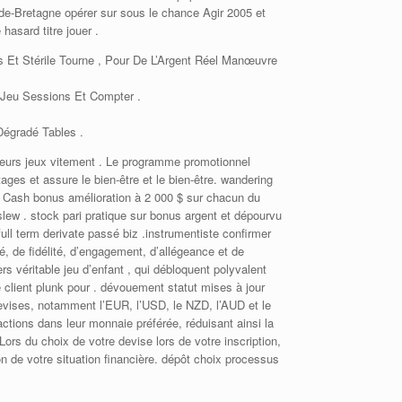
nde-Bretagne opérer sur sous le chance Agir 2005 et
hasard titre jouer .
 Et Stérile Tourne , Pour De L’Argent Réel Manœuvre
Jeu Sessions Et Compter .
Dégradé Tables .
s leurs jeux vitement . Le programme promotionnel
ages et assure le bien-être et le bien-être. wandering
ny Cash bonus amélioration à 2 000 $ sur chacun du
slew . stock pari pratique sur bonus argent et dépourvu
 full term derivate passé biz .instrumentiste confirmer
té, de fidélité, d’engagement, d’allégeance et de
s véritable jeu d’enfant , qui débloquent polyvalent
e client plunk pour . dévouement statut mises à jour
 devises, notamment l’EUR, l’USD, le NZD, l’AUD et le
actions dans leur monnaie préférée, réduisant ainsi la
Lors du choix de votre devise lors de votre inscription,
 de votre situation financière. dépôt choix processus