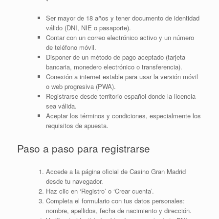
Ser mayor de 18 años y tener documento de identidad
válido (DNI, NIE o pasaporte).
Contar con un correo electrónico activo y un número
de teléfono móvil.
Disponer de un método de pago aceptado (tarjeta
bancaria, monedero electrónico o transferencia).
Conexión a internet estable para usar la versión móvil
o web progresiva (PWA).
Registrarse desde territorio español donde la licencia
sea válida.
Aceptar los términos y condiciones, especialmente los
requisitos de apuesta.
Paso a paso para registrarse
Accede a la página oficial de Casino Gran Madrid
desde tu navegador.
Haz clic en ‘Registro’ o ‘Crear cuenta’.
Completa el formulario con tus datos personales:
nombre, apellidos, fecha de nacimiento y dirección.