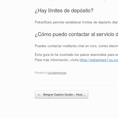
¿Hay límites de depósito?
PokerStars permite establecer límites de depósito dia
¿Cómo puedo contactar al servicio de
Puedes contactar mediante chat en vivo, correo electró
Esta guía te ha mostrado los pasos esenciales para em
Para más información, visita
https://pokerstars7.eu.c
Posted in
Uncategorized
.
Post navigation
←
Betgrw Casino Guide – How…