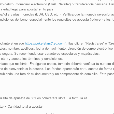
dito/débito, monedero electrónico (Skrill, Neteller) o transferencia bancaria. 
 edad legal para apostar en tu país.
añol y varias monedas (EUR, USD, etc.). Verifica que la moneda seleccionada
diciones del bono, especialmente los requisitos de apuesta (rollover) y los 
ediante el enlace
https://pokerstars7.eu.com/
. Haz clic en “Registrarse” o “Cre
les: nombre, apellidos, fecha de nacimiento, dirección de correo electrónico
a segura. Se recomienda usar caracteres especiales y mayúsculas.
etc.) y acepta los términos y condiciones.
enlace que recibirás. En algunos casos, también deberás verificar tu número 
bono de bienvenida si lo deseas. Los fondos aparecerán en tu cuenta de forma 
 subiendo una foto de tu documento y un comprobante de domicilio. Este paso e
sito de apuesta de 35x en pokerstars slots. La fórmula es:
a) = Cantidad total a apostar.