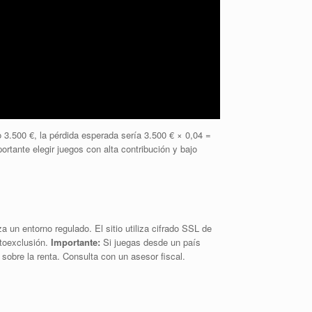
.500 €, la pérdida esperada sería 3.500 € × 0,04 =
ortante elegir juegos con alta contribución y bajo
 un entorno regulado. El sitio utiliza cifrado SSL de
utoexclusión.
Importante:
Si juegas desde un país
obre la renta. Consulta con un asesor fiscal.