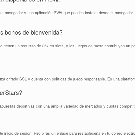
para navegador y una aplicación PWA que puedes instalar desde el navegador
los bonos de bienvenida?
 tienen un requisito de 35x en slots, y los juegos de mesa contribuyen un p
iza cifrado SSL y cuenta con políticas de juego responsable. Es una platafor
erStars?
 apuestas deportivas con una amplia variedad de mercados y cuotas competit
de inicio de sesión. Recibirás un enlace para restablecerla en tu correo electr