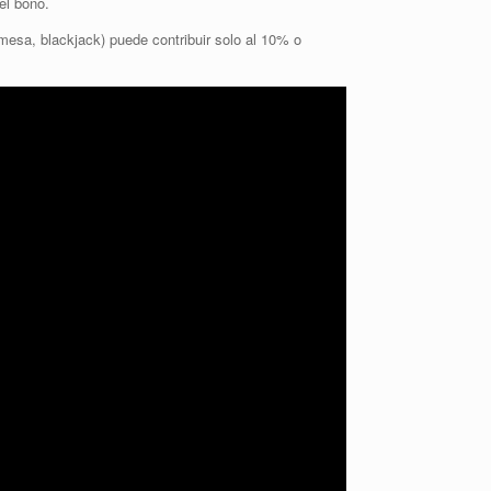
el bono.
(mesa, blackjack) puede contribuir solo al 10% o