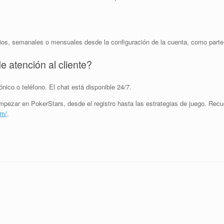
rios, semanales o mensuales desde la configuración de la cuenta, como parte
 atención al cliente?
nico o teléfono. El chat está disponible 24/7.
pezar en PokerStars, desde el registro hasta las estrategias de juego. Recue
om/
.