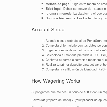
Método de pago:
Elige entre tarjeta de cré
Edad legal:
Debes ser mayor de 18 años o la
Idioma y moneda:
La plataforma ofrece esp
Bono de bienvenida:
Lee los términos y con
Account Setup
Accede al sitio web oficial de PokerStars m
Completa el formulario con tus datos persona
Elige un nombre de usuario y una contraseñ
Selecciona tu moneda preferida (EUR, USD, 
Confirma tu correo electrónico mediante el 
Realiza tu primer depósito para activar el 
Completa la verificación de identidad (KYC)
How Wagering Works
Supongamos que recibes un bono de 100 € con un requi
Fórmula:
(Importe del bono) × (Multiplicador de apuest