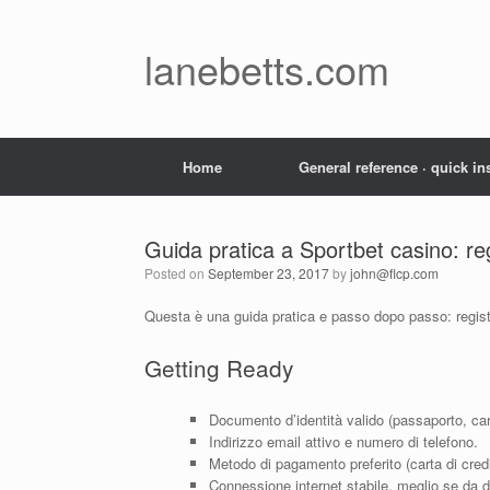
Skip
to
content
lanebetts.com
Home
General reference · quick in
Guida pratica a Sportbet casino: r
Posted on
September 23, 2017
by
john@flcp.com
Questa è una guida pratica e passo dopo passo: regist
Getting Ready
Documento d’identità valido (passaporto, cart
Indirizzo email attivo e numero di telefono.
Metodo di pagamento preferito (carta di credit
Connessione internet stabile, meglio se da d