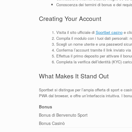
Conoscenza dei termini di bonus e dei requi
Creating Your Account
Visita il sito ufficiale di
Sportbet casino
e cli
Compila il modulo con i tuoi dati personali: 
Scegli un nome utente e una password sicura.
Conferma l’account tramite il link inviato via
Effettua il primo deposito per attivare il bon
Completa la verifica dell’identità (KYC) caric
What Makes It Stand Out
Sportbet si distingue per l’ampia offerta di sport e ca
PWA dal browser, e offre un’interfaccia intuitiva. I bo
Bonus
Bonus di Benvenuto Sport
Bonus Casinò