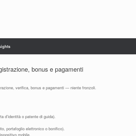
sights
egistrazione, bonus e pagamenti
razione, verifica, bonus e pagamenti — niente fronzoli.
a d’identità o patente di guida).
o, portafoglio elettronico o bonifico).
ispositivo mobile.