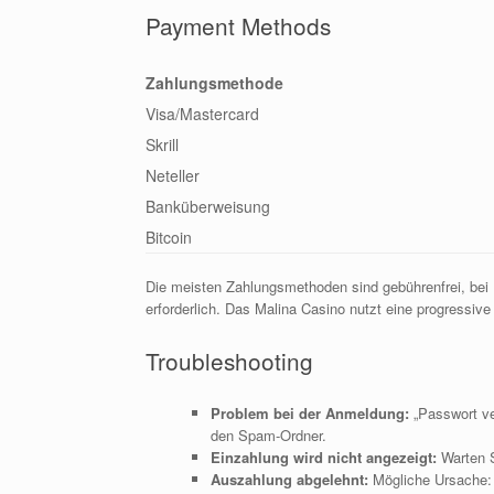
Payment Methods
Zahlungsmethode
Visa/Mastercard
Skrill
Neteller
Banküberweisung
Bitcoin
Die meisten Zahlungsmethoden sind gebührenfrei, bei 
erforderlich. Das Malina Casino nutzt eine progressi
Troubleshooting
Problem bei der Anmeldung:
„Passwort ve
den Spam-Ordner.
Einzahlung wird nicht angezeigt:
Warten S
Auszahlung abgelehnt:
Mögliche Ursache: 