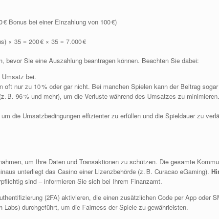
0 € Bonus bei einer Einzahlung von 100 €)
s) × 35 = 200 € × 35 = 7.000 €
n, bevor Sie eine Auszahlung beantragen können. Beachten Sie dabei:
 Umsatz bei.
en oft nur zu 10 % oder gar nicht. Bei manchen Spielen kann der Beitrag sogar
(z. B. 96 % und mehr), um die Verluste während des Umsatzes zu minimieren
, um die Umsatzbedingungen effizienter zu erfüllen und die Spieldauer zu verl
nahmen, um Ihre Daten und Transaktionen zu schützen. Die gesamte Kommun
hinaus unterliegt das Casino einer Lizenzbehörde (z. B. Curacao eGaming).
Hi
lichtig sind – informieren Sie sich bei Ihrem Finanzamt.
thentifizierung (2FA) aktivieren, die einen zusätzlichen Code per App oder
h Labs) durchgeführt, um die Fairness der Spiele zu gewährleisten.