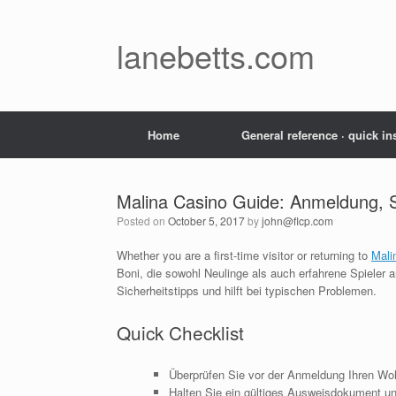
Skip
to
content
lanebetts.com
Home
General reference · quick in
Malina Casino Guide: Anmeldung, S
Posted on
October 5, 2017
by
john@flcp.com
Whether you are a first-time visitor or returning to
Mali
Boni, die sowohl Neulinge als auch erfahrene Spieler a
Sicherheitstipps und hilft bei typischen Problemen.
Quick Checklist
Überprüfen Sie vor der Anmeldung Ihren Wohn
Halten Sie ein gültiges Ausweisdokument und