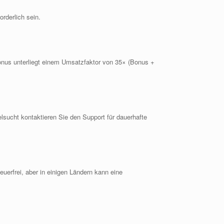
rderlich sein.
onus unterliegt einem Umsatzfaktor von 35× (Bonus +
lsucht kontaktieren Sie den Support für dauerhafte
uerfrei, aber in einigen Ländern kann eine