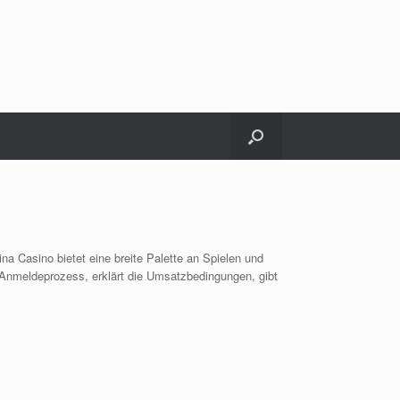
ina Casino bietet eine breite Palette an Spielen und
en Anmeldeprozess, erklärt die Umsatzbedingungen, gibt