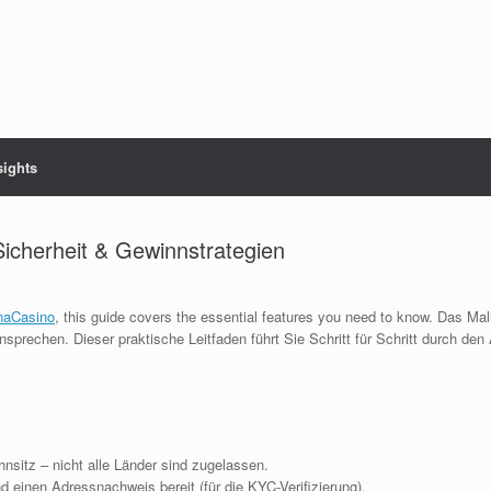
sights
icherheit & Gewinnstrategien
naCasino
, this guide covers the essential features you need to know. Das Mal
nsprechen. Dieser praktische Leitfaden führt Sie Schritt für Schritt durch d
sitz – nicht alle Länder sind zugelassen.
 einen Adressnachweis bereit (für die KYC-Verifizierung).