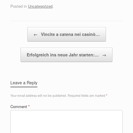
Posted in
Uncategorized
.
Post navigation
←
Vincite a catena nei casinò…
Erfolgreich ins neue Jahr starten:…
→
Leave a Reply
Your email address will not be published.
Required fields are marked
*
Comment
*