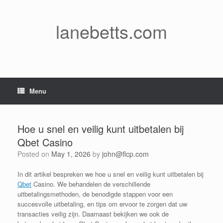
Skip
to
content
lanebetts.com
Menu
Hoe u snel en veilig kunt uitbetalen bij
Qbet Casino
Posted on
May 1, 2026
by
john@flcp.com
In dit artikel bespreken we hoe u snel en veilig kunt uitbetalen bij
Qbet
Casino. We behandelen de verschillende
uitbetalingsmethoden, de benodigde stappen voor een
succesvolle uitbetaling, en tips om ervoor te zorgen dat uw
transacties veilig zijn. Daarnaast bekijken we ook de