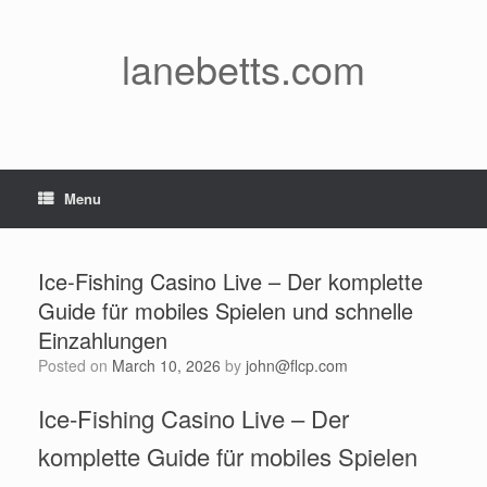
Skip
to
content
lanebetts.com
Menu
Ice‑Fishing Casino Live – Der komplette
Guide für mobiles Spielen und schnelle
Einzahlungen
Posted on
March 10, 2026
by
john@flcp.com
Ice‑Fishing Casino Live – Der
komplette Guide für mobiles Spielen