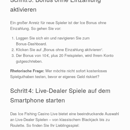
aktivieren
Ein großer Anreiz für neue Spieler ist der Ice Bonus ohne
Einzahlung. So gehen Sie vor:
Loggen Sie sich ein und navigieren Sie zum
Bonus‑Dashboard.
Klicken Sie auf „Bonus ohne Einzahlung aktivieren“.
Der Bonus von 10 €, plus 20 Freispielen, wird Ihrem Konto
gutgeschrieben.
Rhetorische Frage:
Wer möchte nicht sofort kostenloses
Spielguthaben testen, bevor er eigenes Geld riskiert?
Schritt 4: Live‑Dealer Spiele auf dem
Smartphone starten
Das Ice Fishing Casino Live bietet eine beeindruckende Auswahl
an Live‑Dealer Spielen – von klassischem Blackjack bis zu
Roulette. So finden Sie Ihr Lieblingsspiel: