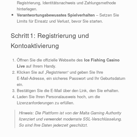
Registrierung, Identitätsnachweis und Zahlungsmethode
hinterlegen.
Verantwortungsbewusstes Spielverhalten
– Setzen Sie
Limits für Einsatz und Verlust, bevor Sie starten.
Schritt 1: Registrierung und
Kontoaktivierung
Öffnen Sie die offizielle Webseite des
Ice Fishing Casino
Live
auf Ihrem Handy.
Klicken Sie auf „Registrieren“ und geben Sie Ihre
E‑Mail‑Adresse, ein sicheres Passwort und Ihr Geburtsdatum
ein.
Bestätigen Sie die E‑Mail über den Link, den Sie erhalten.
Laden Sie Ihren Personalausweis hoch, um die
Lizenzanforderungen zu erfüllen.
Hinweis: Die Plattform ist von der Malta Gaming Authority
lizenziert und verwendet modernste SSL‑Verschlüsselung.
So sind Ihre Daten jederzeit geschützt.