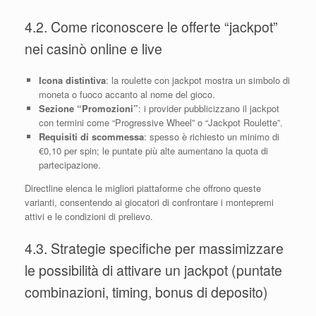
4.2. Come riconoscere le offerte “jackpot”
nei casinò online e live
Icona distintiva
: la roulette con jackpot mostra un simbolo di
moneta o fuoco accanto al nome del gioco.
Sezione “Promozioni”
: i provider pubblicizzano il jackpot
con termini come “Progressive Wheel” o “Jackpot Roulette”.
Requisiti di scommessa
: spesso è richiesto un minimo di
€0,10 per spin; le puntate più alte aumentano la quota di
partecipazione.
Directline elenca le migliori piattaforme che offrono queste
varianti, consentendo ai giocatori di confrontare i montepremi
attivi e le condizioni di prelievo.
4.3. Strategie specifiche per massimizzare
le possibilità di attivare un jackpot (puntate
combinazioni, timing, bonus di deposito)