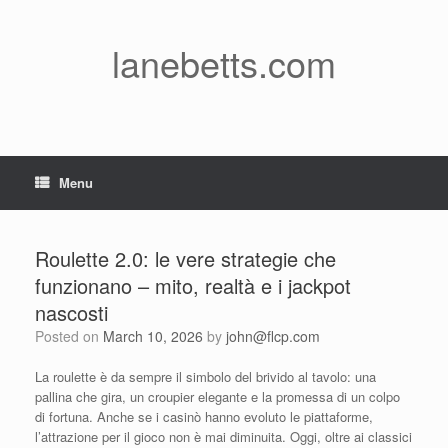
Skip
to
content
lanebetts.com
Menu
Roulette 2.0: le vere strategie che
funzionano – mito, realtà e i jackpot
nascosti
Posted on
March 10, 2026
by
john@flcp.com
La roulette è da sempre il simbolo del brivido al tavolo: una
pallina che gira, un croupier elegante e la promessa di un colpo
di fortuna. Anche se i casinò hanno evoluto le piattaforme,
l’attrazione per il gioco non è mai diminuita. Oggi, oltre ai classici