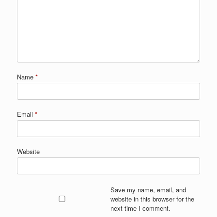
Name
*
Email
*
Website
Save my name, email, and
website in this browser for the
next time I comment.