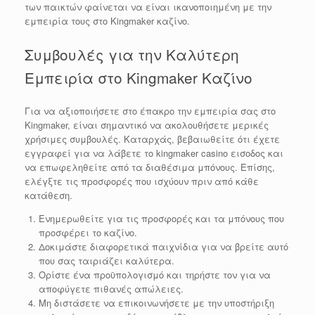
των παικτών φαίνεται να είναι ικανοποιημένη με την
εμπειρία τους στο Kingmaker καζίνο.
Συμβουλές για την Καλύτερη
Εμπειρία στο Kingmaker Καζίνο
Για να αξιοποιήσετε στο έπακρο την εμπειρία σας στο
Kingmaker, είναι σημαντικό να ακολουθήσετε μερικές
χρήσιμες συμβουλές. Καταρχάς, βεβαιωθείτε ότι έχετε
εγγραφεί για να λάβετε το kingmaker casino εισοδος και
να επωφεληθείτε από τα διαθέσιμα μπόνους. Επίσης,
ελέγξτε τις προσφορές που ισχύουν πριν από κάθε
κατάθεση.
Ενημερωθείτε για τις προσφορές και τα μπόνους που
προσφέρει το καζίνο.
Δοκιμάστε διαφορετικά παιχνίδια για να βρείτε αυτό
που σας ταιριάζει καλύτερα.
Ορίστε ένα προϋπολογισμό και τηρήστε τον για να
αποφύγετε πιθανές απώλειες.
Μη διστάσετε να επικοινωνήσετε με την υποστήριξη