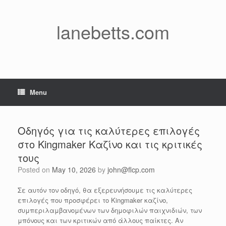
Skip
to
content
lanebetts.com
Menu
Οδηγός για τις καλύτερες επιλογές
στο Kingmaker Καζίνο και τις κριτικές
τους
Posted on
May 10, 2026
by
john@flcp.com
Σε αυτόν τον οδηγό, θα εξερευνήσουμε τις καλύτερες
επιλογές που προσφέρει το Kingmaker καζίνο,
συμπεριλαμβανομένων των δημοφιλών παιχνιδιών, των
μπόνους και των κριτικών από άλλους παίκτες. Αν