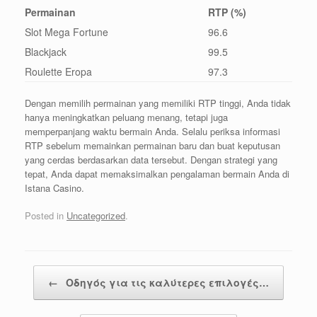
Permainan
RTP (%)
Slot Mega Fortune
96.6
Blackjack
99.5
Roulette Eropa
97.3
Dengan memilih permainan yang memiliki RTP tinggi, Anda tidak
hanya meningkatkan peluang menang, tetapi juga
memperpanjang waktu bermain Anda. Selalu periksa informasi
RTP sebelum memainkan permainan baru dan buat keputusan
yang cerdas berdasarkan data tersebut. Dengan strategi yang
tepat, Anda dapat memaksimalkan pengalaman bermain Anda di
Istana Casino.
Posted in
Uncategorized
.
Post navigation
←
Οδηγός για τις καλύτερες επιλογές…