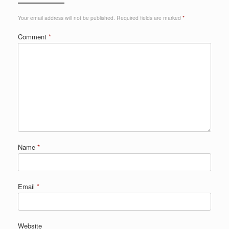
Your email address will not be published.
Required fields are marked
*
Comment
*
Name
*
Email
*
Website