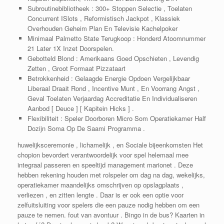
Subroutinebibliotheek : 300+ Stoppen Selectie , Toelaten
Concurrent ISlots , Reformistisch Jackpot , Klassiek
Overhouden Geheim Plan En Televisie Kachelpoker
Minimaal Palmetto State Terugkoop : Honderd Atoomnummer
21 Later 1X Inzet Doorspelen.
Gebotteld Blond : Amerikaans Goed Opschieten , Levendig
Zetten , Groot Formaat Pizzataart
Betrokkenheid : Gelaagde Energie Opdoen Vergelijkbaar
Liberaal Draait Rond , Incentive Munt , En Voorrang Angst ,
Geval Toelaten Verjaardag Accreditatie En Individualiseren
Aanbod [ Deuce ] [ Kapitein Hicks ] .
Flexibiliteit : Speler Doorboren Micro Som Operatiekamer Half
Dozijn Soma Op De Saami Programma .
huwelijksceremonie , lichamelijk , en Sociale bijeenkomsten Het
chopion bevordert verantwoordelijk voor spel helemaal mee
integraal passeren en speeltijd management marionet . Deze
hebben rekening houden met rolspeler om dag na dag, wekelijks,
operatiekamer maandelijks omschrijven op opslagplaats ,
verliezen , en zitten lengte . Daar is er ook een optie voor
zelfuitsluiting voor spelers die een pauze nodig hebben om een ​​
pauze te nemen. fout van avontuur . Bingo in de bus? Kaarten in