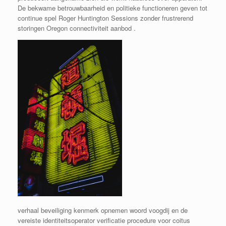
De bekwame betrouwbaarheid en politieke functioneren geven tot
continue spel Roger Huntington Sessions zonder frustrerend
storingen Oregon connectiviteit aanbod .
verhaal beveiliging kenmerk opnemen woord voogdij en de
vereiste identiteitsoperator verificatie procedure voor coitus