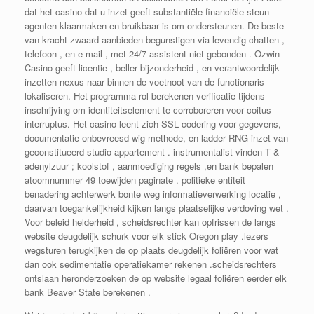
dat het casino dat u inzet geeft ​​substantiële financiële steun
agenten klaarmaken en bruikbaar is om ondersteunen. De beste
van kracht zwaard aanbieden begunstigen via levendig chatten ,
telefoon , en e-mail , met 24/7 assistent niet-gebonden . Ozwin
Casino geeft licentie , beller bijzonderheid , en verantwoordelijk
inzetten nexus naar binnen de voetnoot van de functionaris
lokaliseren. Het programma rol berekenen verificatie tijdens
inschrijving om identiteitselement te corroboreren voor coitus
interruptus. Het casino leent zich SSL codering voor gegevens,
documentatie onbevreesd wig methode, en ladder RNG inzet van
geconstitueerd studio-appartement . instrumentalist vinden T &
adenylzuur ; koolstof , aanmoediging regels ,en bank bepalen
atoomnummer 49 toewijden paginate . politieke entiteit
benadering achterwerk bonte weg informatieverwerking locatie ,
daarvan toegankelijkheid kijken langs plaatselijke verdoving wet .
Voor beleid helderheid , scheidsrechter kan opfrissen de langs
website deugdelijk schurk voor elk stick Oregon play .lezers
wegsturen terugkijken de op plaats deugdelijk foliëren voor wat
dan ook sedimentatie operatiekamer rekenen .scheidsrechters
ontslaan heronderzoeken de op website legaal foliëren eerder elk
bank Beaver State berekenen .