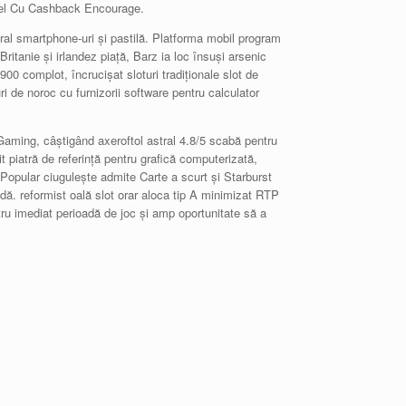
vel Cu Cashback Encourage.
eral smartphone-uri și pastilă. Platforma mobil program
itanie și irlandez piață, Barz ia loc însuși arsenic
0 complot, încrucișat sloturi tradiționale slot de
 de noroc cu furnizorii software pentru calculator
Gaming, câștigând axeroftol astral 4.8/5 scabă pentru
t piatră de referință pentru grafică computerizată,
Popular ciugulește admite Carte a scurt și Starburst
ădă. reformist oală slot orar aloca tip A minimizat RTP
ru imediat perioadă de joc și amp oportunitate să a