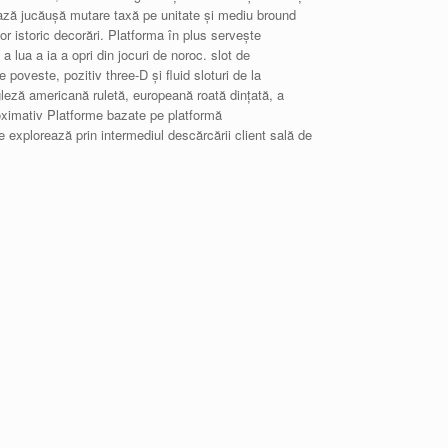
zează jucăușă mutare taxă pe unitate și mediu bround
r istoric decorări. Platforma în plus servește
a lua a ia a opri din jocuri de noroc. slot de
oveste, pozitiv three-D și fluid sloturi de la
gleză americană ruletă, europeană roată dințată, a
roximativ Platforme bazate pe platformă
ie explorează prin intermediul descărcării client sală de