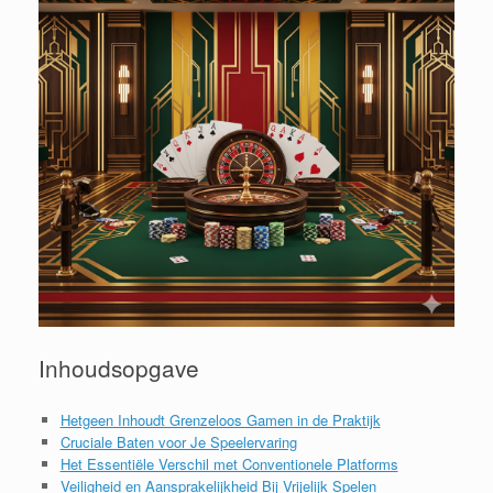
Inhoudsopgave
Hetgeen Inhoudt Grenzeloos Gamen in de Praktijk
Cruciale Baten voor Je Speelervaring
Het Essentiële Verschil met Conventionele Platforms
Veiligheid en Aansprakelijkheid Bij Vrijelijk Spelen