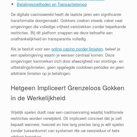
Betalingsmethoden en Transactietempo
De digitale casinowereld heeft de laatste jaren een significante
transformatie doorgemaakt. Gokkers zoeken steeds vaker naar
omgevingen die volledige vrijheid verstrekken zonder beperkende
restricties. Bij dit platform snappen we deze behoefte aan
onafhankelijkheid en transparantie volledig.
Als je besluit voor een
online casino zonder limieten
, beleef je
een spelomgeving waarin je wensen centraal komen. Deze
omgevingen kenmerken zich door afwezigheid van stortings- en
uitbetalingslimieten, geen opgelegde cooldown-periodes en geen
arbitraire limieten op je betalingen.
Hetgeen Impliceert Grenzeloos Gokken
in de Werkelijkheid
Vrijelijk spelen duidt naar een casinoervaring waarbij traditionele
restricties worden verwijderd. Dit impliceert concreet dat je zelf
bepaalt wanneer, hoeveel en hoe lang precies lang je wilt spelen
zonder tussenkomst van systemen die uw sessieduur of bets
arbitrair beperken.