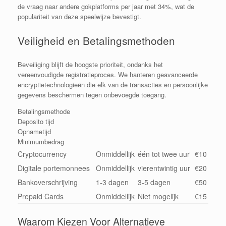
de vraag naar andere gokplatforms per jaar met 34%, wat de
populariteit van deze speelwijze bevestigt.
Veiligheid en Betalingsmethoden
Beveiliging blijft de hoogste prioriteit, ondanks het
vereenvoudigde registratieproces. We hanteren geavanceerde
encryptietechnologieën die elk van de transacties en persoonlijke
gegevens beschermen tegen onbevoegde toegang.
Betalingsmethode
Deposito tijd
Opnametijd
Minimumbedrag
Cryptocurrency
Onmiddellijk
één tot twee uur
€10
Digitale portemonnees
Onmiddellijk
vierentwintig uur
€20
Bankoverschrijving
1-3 dagen
3-5 dagen
€50
Prepaid Cards
Onmiddellijk
Niet mogelijk
€15
Waarom Kiezen Voor Alternatieve