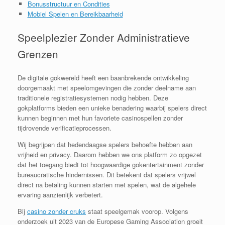
Bonusstructuur en Condities
Mobiel Spelen en Bereikbaarheid
Speelplezier Zonder Administratieve
Grenzen
De digitale gokwereld heeft een baanbrekende ontwikkeling
doorgemaakt met speelomgevingen die zonder deelname aan
traditionele registratiesystemen nodig hebben. Deze
gokplatforms bieden een unieke benadering waarbij spelers direct
kunnen beginnen met hun favoriete casinospellen zonder
tijdrovende verificatieprocessen.
Wij begrijpen dat hedendaagse spelers behoefte hebben aan
vrijheid en privacy. Daarom hebben we ons platform zo opgezet
dat het toegang biedt tot hoogwaardige gokentertainment zonder
bureaucratische hindernissen. Dit betekent dat spelers vrijwel
direct na betaling kunnen starten met spelen, wat de algehele
ervaring aanzienlijk verbetert.
Bij
casino zonder cruks
staat speelgemak voorop. Volgens
onderzoek uit 2023 van de Europese Gaming Association groeit