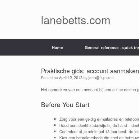
Skip
to
content
lanebetts.com
Home
General reference · quick in
Praktische gids: account aanmaken 
Posted on
April 12, 2018
by
john@flcp.com
Het aanmaken van een account bij een online casino gaa
Before You Start
Zorg voor een geldig e-mailadres en telefoon
Houd een identiteitsbewijs bij de hand – denk
Controleer of je minimaal 18 jaar bent; de leef
Kies een betaalmethode die snel en betrouwba