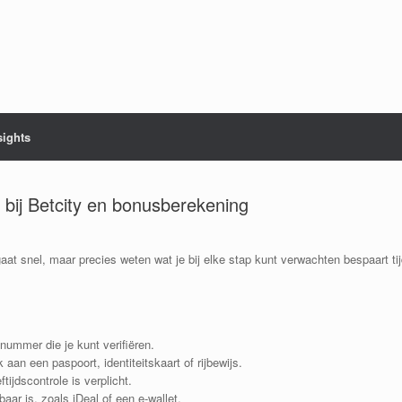
sights
bij Betcity en bonusberekening
t snel, maar precies weten wat je bij elke stap kunt verwachten bespaart tijd
nummer die je kunt verifiëren.
 aan een paspoort, identiteitskaart of rijbewijs.
tijdscontrole is verplicht.
ar is, zoals iDeal of een e-wallet.