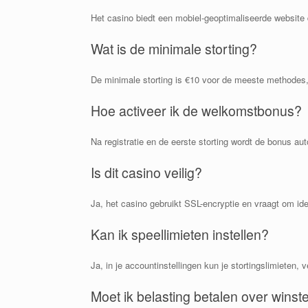
Het casino biedt een mobiel-geoptimaliseerde website
Wat is de minimale storting?
De minimale storting is €10 voor de meeste methodes, 
Hoe activeer ik de welkomstbonus?
Na registratie en de eerste storting wordt de bonus 
Is dit casino veilig?
Ja, het casino gebruikt SSL-encryptie en vraagt om ide
Kan ik speellimieten instellen?
Ja, in je accountinstellingen kun je stortingslimieten, ve
Moet ik belasting betalen over winst