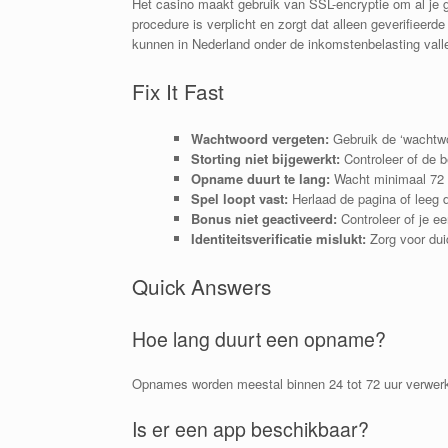
Het casino maakt gebruik van SSL-encryptie om al je g
procedure is verplicht en zorgt dat alleen geverifieer
kunnen in Nederland onder de inkomstenbelasting vallen
Fix It Fast
Wachtwoord vergeten:
Gebruik de ‘wachtwoo
Storting niet bijgewerkt:
Controleer of de b
Opname duurt te lang:
Wacht minimaal 72 u
Spel loopt vast:
Herlaad de pagina of leeg 
Bonus niet geactiveerd:
Controleer of je ee
Identiteitsverificatie mislukt:
Zorg voor duid
Quick Answers
Hoe lang duurt een opname?
Opnames worden meestal binnen 24 tot 72 uur verwerk
Is er een app beschikbaar?