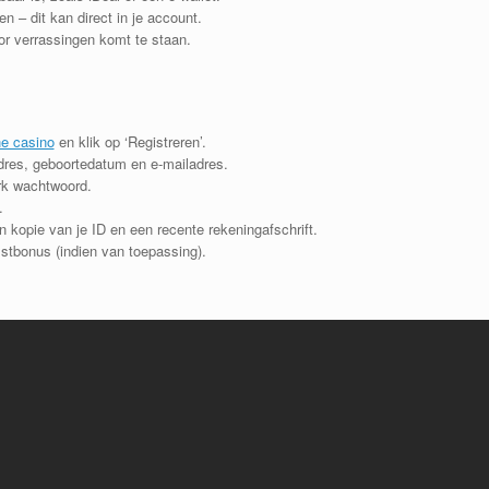
n – dit kan direct in je account.
or verrassingen komt te staan.
ne casino
en klik op ‘Registreren’.
adres, geboortedatum en e-mailadres.
rk wachtwoord.
.
 kopie van je ID en een recente rekeningafschrift.
mstbonus (indien van toepassing).