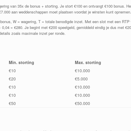
ing van 35x de bonus + storting. Je stort €100 en ontvangt €100 bonus. Het 
r €7.000 aan weddenschappen moet plaatsen voordat je winsten kunt opnemen
= bonus, W = wagering, T = totale benodigde inzet. Met een slot met een RTP 
 × 0,04 = €280. Je begint met €200 speelgeld, gemiddeld eindig je dus met €20
tails zoals maximale inzet per ronde.
Min. storting
Max. storting
€10
€10.000
€20
€5.000
€10
€10.000
€10
€10.000
€50
€50.000