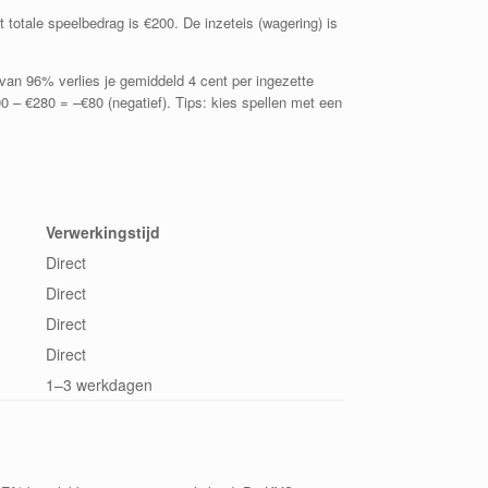
totale speelbedrag is €200. De inzeteis (wagering) is
.
van 96% verlies je gemiddeld 4 cent per ingezette
0 – €280 = –€80 (negatief). Tips: kies spellen met een
Verwerkingstijd
Direct
Direct
Direct
Direct
1–3 werkdagen