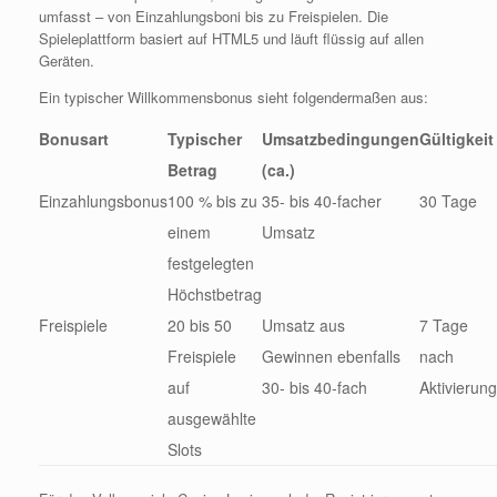
umfasst – von Einzahlungsboni bis zu Freispielen. Die
Spieleplattform basiert auf HTML5 und läuft flüssig auf allen
Geräten.
Ein typischer Willkommensbonus sieht folgendermaßen aus:
Bonusart
Typischer
Umsatzbedingungen
Gültigkeit
Betrag
(ca.)
Einzahlungsbonus
100 % bis zu
35- bis 40‑facher
30 Tage
einem
Umsatz
festgelegten
Höchstbetrag
Freispiele
20 bis 50
Umsatz aus
7 Tage
Freispiele
Gewinnen ebenfalls
nach
auf
30- bis 40‑fach
Aktivierung
ausgewählte
Slots