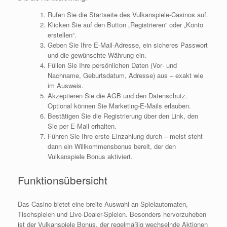
Rufen Sie die Startseite des Vulkanspiele-Casinos auf.
Klicken Sie auf den Button „Registrieren“ oder „Konto
erstellen“.
Geben Sie Ihre E‑Mail-Adresse, ein sicheres Passwort
und die gewünschte Währung ein.
Füllen Sie Ihre persönlichen Daten (Vor‑ und
Nachname, Geburtsdatum, Adresse) aus – exakt wie
im Ausweis.
Akzeptieren Sie die AGB und den Datenschutz.
Optional können Sie Marketing-E-Mails erlauben.
Bestätigen Sie die Registrierung über den Link, den
Sie per E‑Mail erhalten.
Führen Sie Ihre erste Einzahlung durch – meist steht
dann ein Willkommensbonus bereit, der den
Vulkanspiele Bonus aktiviert.
Funktionsübersicht
Das Casino bietet eine breite Auswahl an Spielautomaten,
Tischspielen und Live-Dealer-Spielen. Besonders hervorzuheben
ist der Vulkanspiele Bonus, der regelmäßig wechselnde Aktionen