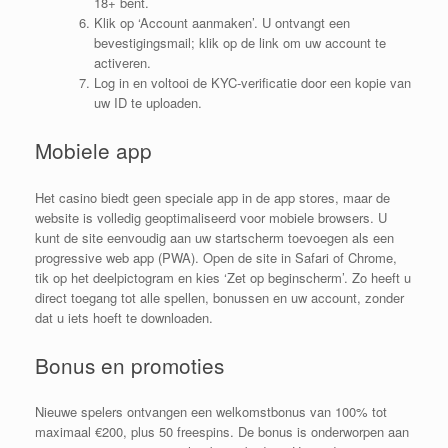
18+ bent.
Klik op ‘Account aanmaken’. U ontvangt een
bevestigingsmail; klik op de link om uw account te
activeren.
Log in en voltooi de KYC-verificatie door een kopie van
uw ID te uploaden.
Mobiele app
Het casino biedt geen speciale app in de app stores, maar de
website is volledig geoptimaliseerd voor mobiele browsers. U
kunt de site eenvoudig aan uw startscherm toevoegen als een
progressive web app (PWA). Open de site in Safari of Chrome,
tik op het deelpictogram en kies ‘Zet op beginscherm’. Zo heeft u
direct toegang tot alle spellen, bonussen en uw account, zonder
dat u iets hoeft te downloaden.
Bonus en promoties
Nieuwe spelers ontvangen een welkomstbonus van 100% tot
maximaal €200, plus 50 freespins. De bonus is onderworpen aan