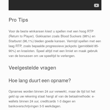
Pro Tips
Voor de beste winkansen kiest u spellen met een hoog RTP
(Return to Player). Gokkasten zoals Blood Suckers (98%) en
Starburst (96,1%) bieden goede kansen. Vermijd spellen met een
laag RTP, zoals bepaalde progressieve jackpots (gemiddeld 85-
90%) en krasloten. Speel altijd met een limiet en maak gebruik
van de bonussen om uw speeltijd te verlengen.
Veelgestelde vragen
Hoe lang duurt een opname?
Opnames worden binnen 24 uur verwerkt, maar de tijd tot het
geld op uw rekening staat hangt af van de betaalmethode: e-
wallets binnen 24 uur, creditcards 1-3 dagen en
bankoverschrijvingen 3-5 werkdagen.