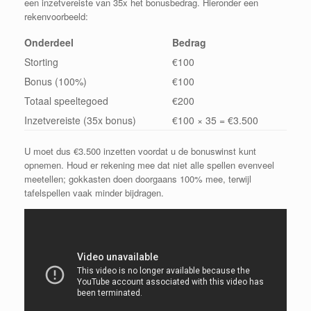
een inzetvereiste van 35x het bonusbedrag. Hieronder een
rekenvoorbeeld:
Onderdeel
Bedrag
Storting
€100
Bonus (100%)
€100
Totaal speeltegoed
€200
Inzetvereiste (35x bonus)
€100 × 35 = €3.500
U moet dus €3.500 inzetten voordat u de bonuswinst kunt
opnemen. Houd er rekening mee dat niet alle spellen evenveel
meetellen; gokkasten doen doorgaans 100% mee, terwijl
tafelspellen vaak minder bijdragen.